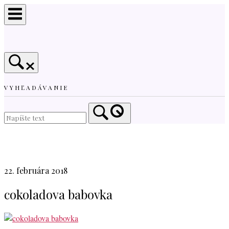
Skip
to
content
VYHĽADÁVANIE
Home
22. februára 2018
cokoladova babovka