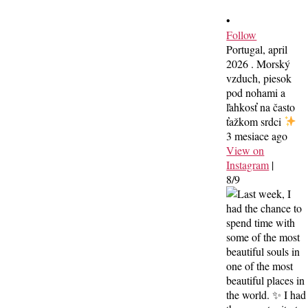
•
Follow
Portugal, april
2026 . Morský
vzduch, piesok
pod nohami a
ľahkosť na často
ťažkom srdci
3 mesiace ago
View on
Instagram
|
8/9