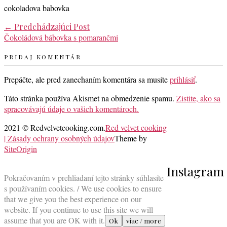
cokoladova babovka
Post
←
Predchádzajúci Post
Čokoládová bábovka s pomarančmi
navigation
PRIDAJ KOMENTÁR
Prepáčte, ale pred zanechaním komentára sa musíte
prihlásiť
.
Táto stránka používa Akismet na obmedzenie spamu.
Zistite, ako sa
spracovávajú údaje o vašich komentároch.
2021 © Redvelvetcooking.com.
Red velvet cooking
| Zásady ochrany osobných údajov
Theme by
SiteOrigin
Scroll
Instagram
to
Pokračovaním v prehliadaní tejto stránky súhlasíte
top
s používaním cookies. / We use cookies to ensure
that we give you the best experience on our
website. If you continue to use this site we will
assume that you are OK with it.
Ok
viac / more