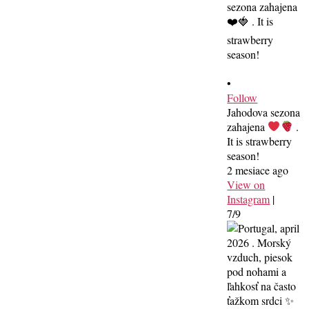
•
Follow
Jahodova sezona
zahajena
.
It is strawberry
season!
2 mesiace ago
View on
Instagram
|
7/9