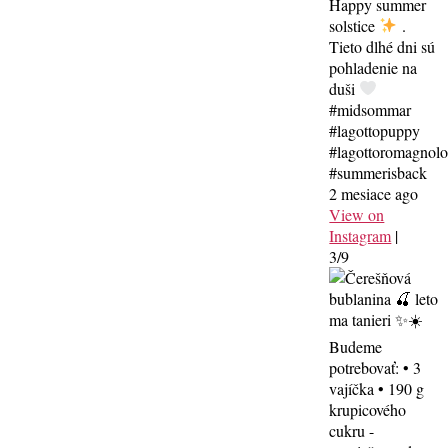
Happy summer
solstice
.
Tieto dlhé dni sú
pohladenie na
duši
#midsommar
#lagottopuppy
#lagottoromagnol
#summerisback
2 mesiace ago
View on
Instagram
|
3/9