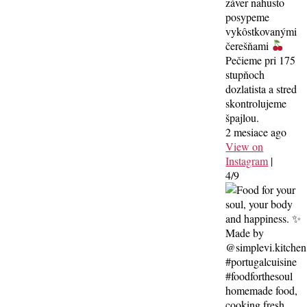
záver nahusto
posypeme
vykôstkovanými
čerešňami
Pečieme pri 175
stupňoch
dozlatista a stred
skontrolujeme
špajlou.
2 mesiace ago
View on
Instagram
|
4/9