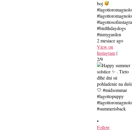
boj
#lagottoromagnol
#lagottoromagnolo
#lagottosofinstagr
#birdthdaydogs
#inmygarden
2 mesiace ago
View on
Instagram
|
2/9
•
Follow