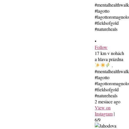
•
Follow
17 km v nohách
a hlava prázdna
.
#mentalhealthwal
#lagotto
#lagottoromagnolo
#fieldsofgold
#natureheals
2 mesiace ago
View on
Instagram
|
6/9