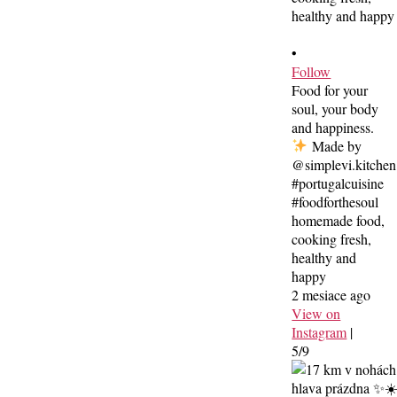
•
Follow
Food for your
soul, your body
and happiness.
Made by
@simplevi.kitchen
#portugalcuisine
#foodforthesoul
homemade food,
cooking fresh,
healthy and
happy
2 mesiace ago
View on
Instagram
|
5/9