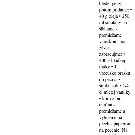
bledej peny,
potom pridáme: •
40 g oleja • 250
ml smotany na
šľahanie -
premiešame
vareškou a na
záver
zapracujme: •
400 g hladkej
múky • 1
vrecúško prášku
do pečiva •
štipku soli • 1/4
čl mletej vanilky
• kôru z bio
citróna -
premiešame a
vylejeme na
plech s papierom
na pečenie. Na