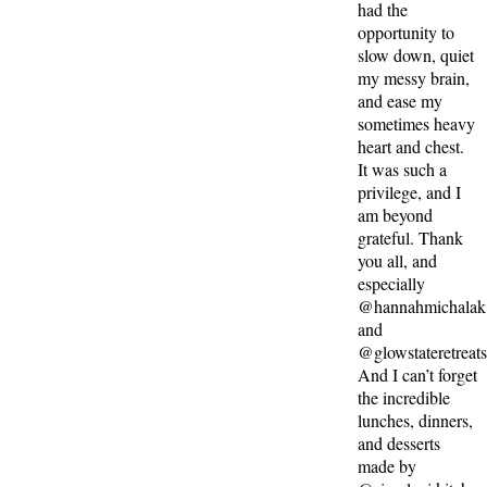
had the
opportunity to
slow down, quiet
my messy brain,
and ease my
sometimes heavy
heart and chest.
It was such a
privilege, and I
am beyond
grateful. Thank
you all, and
especially
@hannahmichalak
and
@glowstateretreat
And I can’t forget
the incredible
lunches, dinners,
and desserts
made by