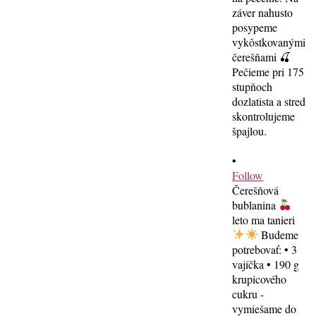
•
Follow
Čerešňová
bublanina
leto ma tanieri
Budeme
potrebovať: • 3
vajíčka • 190 g
krupicového
cukru -
vymiešame do