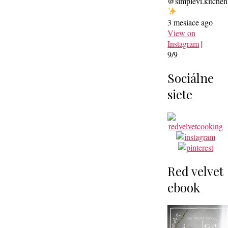
@simplevi.kitchen
3 mesiace ago
View on
Instagram
|
9/9
Sociálne
siete
Red velvet
ebook