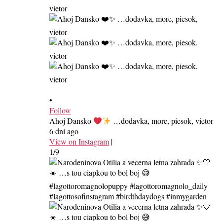
•
Follow
Ahoj Dansko
…dodavka, more, piesok, vietor
6 dní ago
View on Instagram
|
1/9