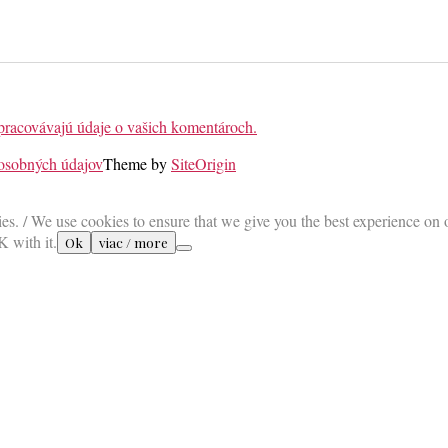
 spracovávajú údaje o vašich komentároch.
 osobných údajov
Theme by
SiteOrigin
es. / We use cookies to ensure that we give you the best experience on 
K with it.
Ok
viac / more