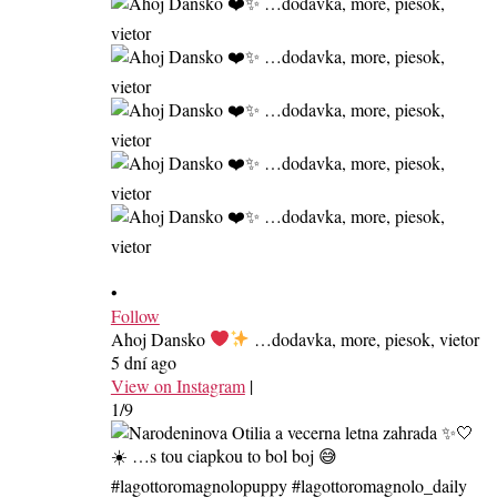
•
Follow
Ahoj Dansko
…dodavka, more, piesok, vietor
5 dní ago
View on Instagram
|
1/9