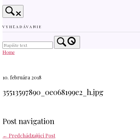
VYHĽADÁVANIE
Home
10. februára 2018
35513597890_0e068199e2_h.jpg
Post navigation
←
Predchádzajúci Post