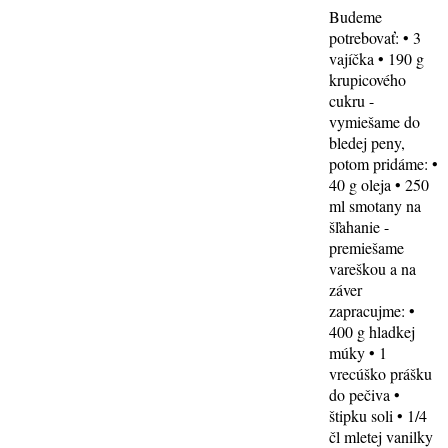
Budeme
potrebovať: • 3
vajíčka • 190 g
krupicového
cukru -
vymiešame do
bledej peny,
potom pridáme: •
40 g oleja • 250
ml smotany na
šľahanie -
premiešame
vareškou a na
záver
zapracujme: •
400 g hladkej
múky • 1
vrecúško prášku
do pečiva •
štipku soli • 1/4
čl mletej vanilky