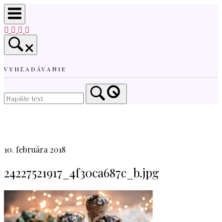
Skip
to
content
VYHĽADÁVANIE
Home
10. februára 2018
24227521917_4f30ca687c_b.jpg