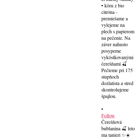
•
Follow
Čerešňová
bublanina 🍒 leto
ma tanieri ✨☀️