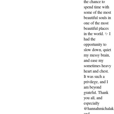
the chance to
spend time with
some of the most
beautiful souls in
one of the most
beautiful places
in the world. ✨ I
had the
opportunity to
slow down, quiet
my messy brain,
and ease my
sometimes heavy
heart and chest.
It was such a
privilege, and I
am beyond
grateful. Thank
you all, and
especially
@hannahmichalak
and