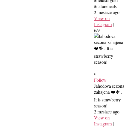
#fieldsofgold
#natureheals
2 mesiace ago
View on
Instagram
|
6/9
•
Follow
Jahodova sezona
zahajena ❤️🍓 .
It is strawberry
season!
2 mesiace ago
View on
Instagram
|