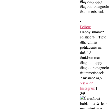
•
Follow
Happy summer
solstice ✨ . Tieto
dlhé dni sú
pohladenie na
duši 🤍
#midsommar
#lagottopuppy
#lagottoromagnol
#summerisback
2 mesiace ago
View on
Instagram
|
3/9