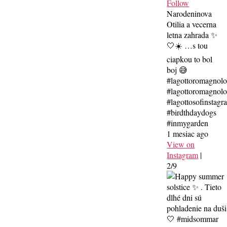
Follow
Narodeninova
Otilia a vecerna
letna zahrada ✨
🤍☀️ …s tou
ciapkou to bol
boj 😅
#lagottoromagnol
#lagottoromagnolo
#lagottosofinstagr
#birdthdaydogs
#inmygarden
1 mesiac ago
View on
Instagram
|
2/9