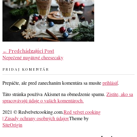
Post
←
Predchádzajúci Post
Nepečené nugátové cheesecaky
navigation
PRIDAJ KOMENTÁR
Prepáčte, ale pred zanechaním komentára sa musíte
prihlásiť
.
Táto stránka používa Akismet na obmedzenie spamu.
Zistite, ako sa
spracovávajú údaje o vašich komentároch.
2021 © Redvelvetcooking.com.
Red velvet cooking
| Zásady ochrany osobných údajov
Theme by
SiteOrigin
Scroll