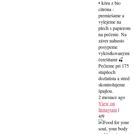
• kôru z bio
citróna -
premiešame a
vylejeme na
plech s papierom
na pečenie. Na
záver nahusto
posypeme
vykôstkovanými
čerešňami 🍒
Pečieme pri 175
stupňoch
dozlatista a stred
skontrolujeme
špajlou.
2 mesiace ago
View on
Instagram
|
4/9