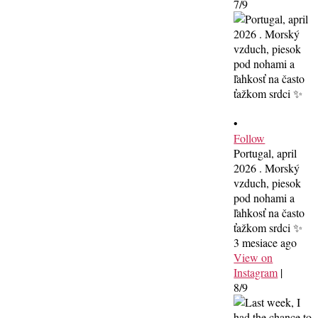
7/9
•
Follow
Portugal, april
2026 . Morský
vzduch, piesok
pod nohami a
ľahkosť na často
ťažkom srdci ✨
3 mesiace ago
View on
Instagram
|
8/9