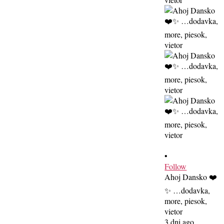
•
Follow
Ahoj Dansko ❤️
✨ …dodavka,
more, piesok,
vietor
3 dni ago