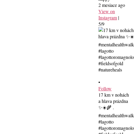
2 mesiace ago
View on
Instagram
|
5/9
•
Follow
17 km v nohách
a hlava prázdna
✨☀️🌾 .
#mentalhealthwal
#lagotto
#lagottoromagnolo