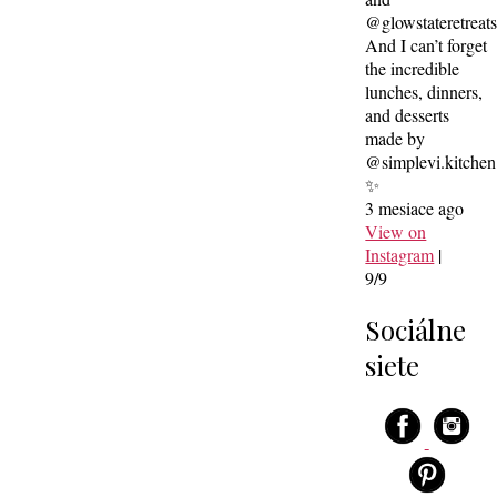
@glowstateretreat
And I can’t forget
the incredible
lunches, dinners,
and desserts
made by
@simplevi.kitchen
✨
3 mesiace ago
View on
Instagram
|
9/9
Sociálne
siete