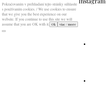
Instagram
to
Pokračovaním v prehliadaní tejto stránky súhlasíte
top
s používaním cookies. / We use cookies to ensure
that we give you the best experience on our
website. If you continue to use this site we will
assume that you are OK with it.
Ok
viac / more