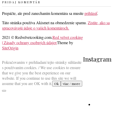
PRIDAJ KOMENTÁR
Prepáčte, ale pred zanechaním komentára sa musíte
prihlásiť
.
Táto stránka používa Akismet na obmedzenie spamu.
Zistite, ako sa
spracovávajú údaje o vašich komentároch.
2021 © Redvelvetcooking.com.
Red velvet cooking
| Zásady ochrany osobných údajov
Theme by
SiteOrigin
Scroll
Instagram
to
Pokračovaním v prehliadaní tejto stránky súhlasíte
top
s používaním cookies. / We use cookies to ensure
that we give you the best experience on our
website. If you continue to use this site we will
assume that you are OK with it.
Ok
viac / more