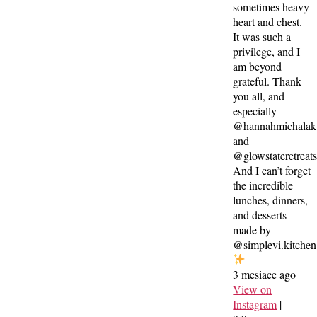
sometimes heavy
heart and chest.
It was such a
privilege, and I
am beyond
grateful. Thank
you all, and
especially
@hannahmichalak
and
@glowstateretreat
And I can’t forget
the incredible
lunches, dinners,
and desserts
made by
@simplevi.kitchen
3 mesiace ago
View on
Instagram
|