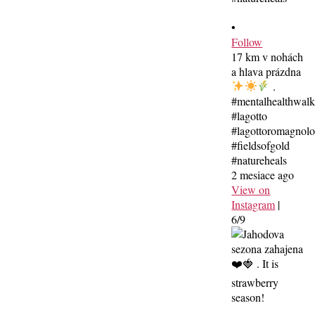
•
Follow
17 km v nohách
a hlava prázdna
.
#mentalhealthwal
#lagotto
#lagottoromagnolo
#fieldsofgold
#natureheals
2 mesiace ago
View on
Instagram
|
6/9