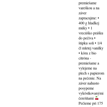
premiešame
vareškou a na
záver
zapracujme: •
400 g hladkej
múky • 1
vrecúško prášku
do pečiva •
štipku soli • 1/4
čl mletej vanilky
• kôru z bio
citróna -
premiešame a
vylejeme na
plech s papierom
na pečenie. Na
záver nahusto
posypeme
vykôstkovanými
čerešňami
Pečieme pri 175