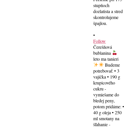
•
Follow
Čerešňová
bublanina
leto ma tanieri
Budeme
potrebovať: • 3
vajíčka • 190 g
krupicového
cukru -
vymiešame do
bledej peny,
potom pridáme: •
40 g oleja • 250
ml smotany na
šľahanie -