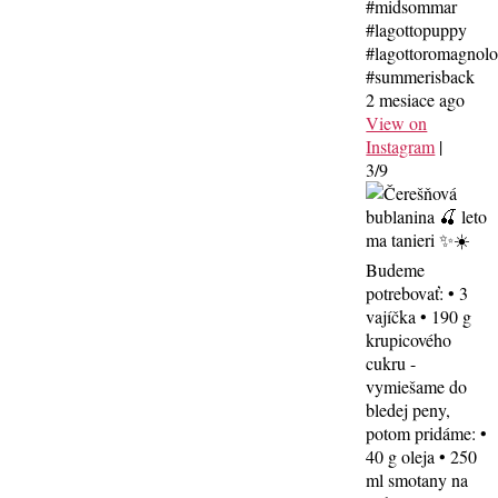
#midsommar
#lagottopuppy
#lagottoromagnol
#summerisback
2 mesiace ago
View on
Instagram
|
3/9