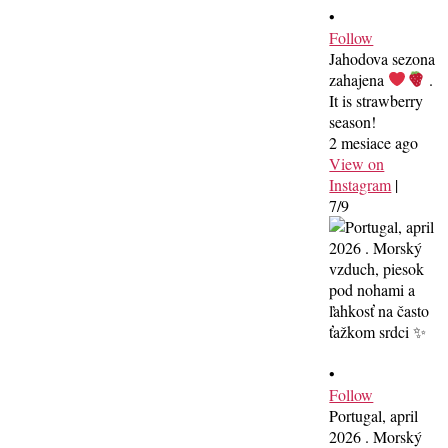
•
Follow
Jahodova sezona
zahajena
.
It is strawberry
season!
2 mesiace ago
View on
Instagram
|
7/9
•
Follow
Portugal, april
2026 . Morský