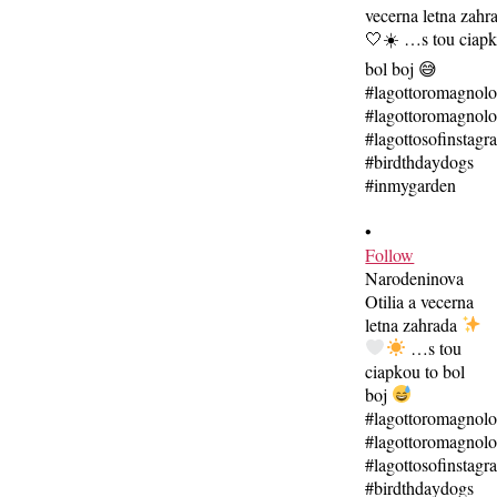
•
Follow
Narodeninova
Otilia a vecerna
letna zahrada
…s tou
ciapkou to bol
boj
#lagottoromagnol
#lagottoromagnolo
#lagottosofinstagr
#birdthdaydogs