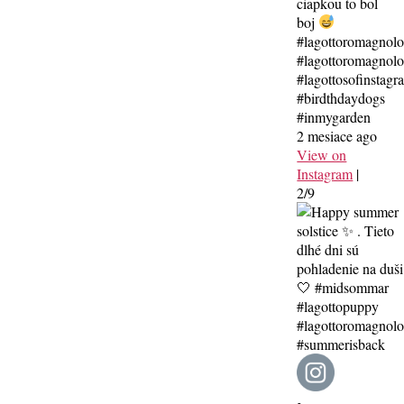
ciapkou to bol
boj
#lagottoromagnol
#lagottoromagnolo
#lagottosofinstagr
#birdthdaydogs
#inmygarden
2 mesiace ago
View on
Instagram
|
2/9