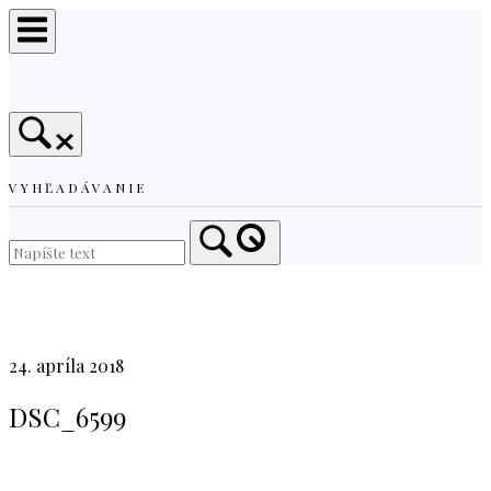
Skip
to
content
VYHĽADÁVANIE
Home
24. apríla 2018
DSC_6599