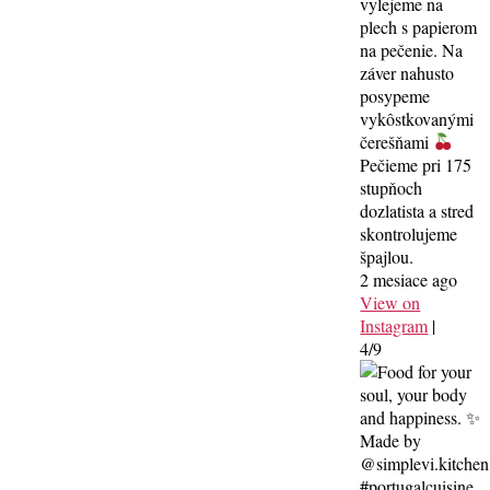
vylejeme na
plech s papierom
na pečenie. Na
záver nahusto
posypeme
vykôstkovanými
čerešňami
Pečieme pri 175
stupňoch
dozlatista a stred
skontrolujeme
špajlou.
2 mesiace ago
View on
Instagram
|
4/9