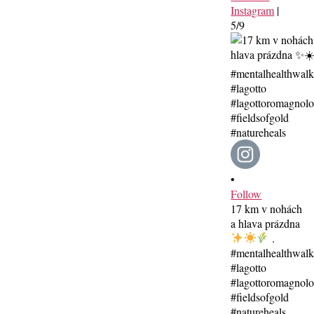
Instagram
|
5/9
•
Follow
17 km v nohách
a hlava prázdna
.
#mentalhealthwal
#lagotto
#lagottoromagnolo
#fieldsofgold
#natureheals