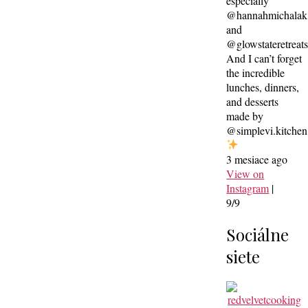
especially
@hannahmichalak
and
@glowstateretreat
And I can’t forget
the incredible
lunches, dinners,
and desserts
made by
@simplevi.kitchen
3 mesiace ago
View on
Instagram
|
9/9
Sociálne
siete