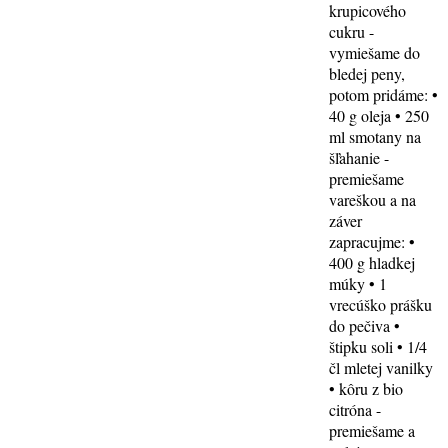
krupicového
cukru -
vymiešame do
bledej peny,
potom pridáme: •
40 g oleja • 250
ml smotany na
šľahanie -
premiešame
vareškou a na
záver
zapracujme: •
400 g hladkej
múky • 1
vrecúško prášku
do pečiva •
štipku soli • 1/4
čl mletej vanilky
• kôru z bio
citróna -
premiešame a