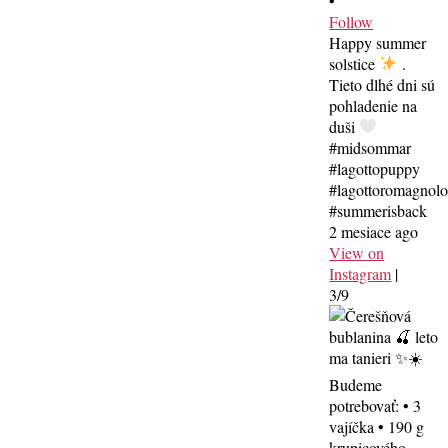
•
Follow
Happy summer
solstice
.
Tieto dlhé dni sú
pohladenie na
duši
#midsommar
#lagottopuppy
#lagottoromagnol
#summerisback
2 mesiace ago
View on
Instagram
|
3/9