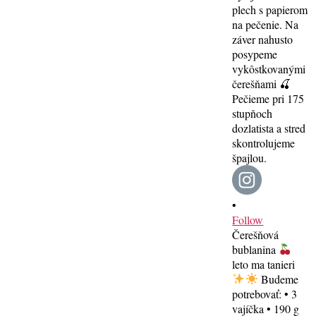
•
Follow
Čerešňová
bublanina
leto ma tanieri
Budeme
potrebovať: • 3
vajíčka • 190 g