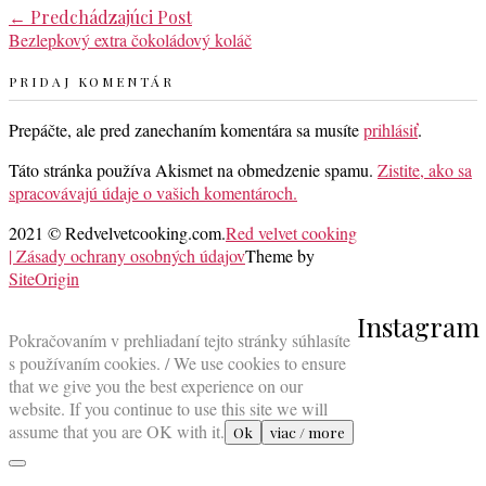
Post
←
Predchádzajúci Post
Bezlepkový extra čokoládový koláč
navigation
PRIDAJ KOMENTÁR
Prepáčte, ale pred zanechaním komentára sa musíte
prihlásiť
.
Táto stránka používa Akismet na obmedzenie spamu.
Zistite, ako sa
spracovávajú údaje o vašich komentároch.
2021 © Redvelvetcooking.com.
Red velvet cooking
| Zásady ochrany osobných údajov
Theme by
SiteOrigin
Scroll
Instagram
to
Pokračovaním v prehliadaní tejto stránky súhlasíte
top
s používaním cookies. / We use cookies to ensure
that we give you the best experience on our
website. If you continue to use this site we will
assume that you are OK with it.
Ok
viac / more