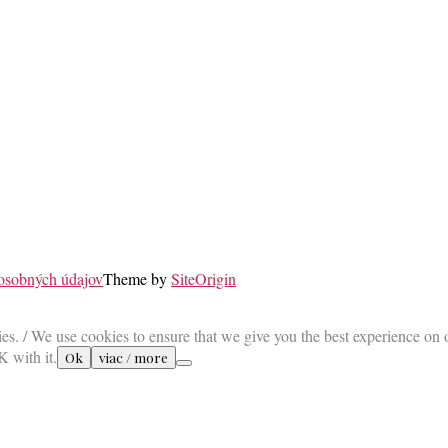
 osobných údajov
Theme by
SiteOrigin
es. / We use cookies to ensure that we give you the best experience on 
K with it.
Ok
viac / more