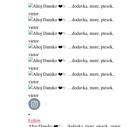
•
Follow
Ahoj Dansko ❤️✨ …dodavka, more, piesok, vietor