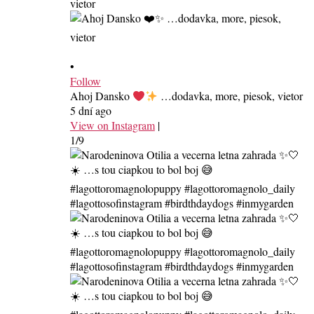
•
Follow
Ahoj Dansko
…dodavka, more, piesok, vietor
5 dní ago
View on Instagram
|
1/9