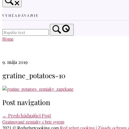
VYHĽADÁVANIE
Home
9. mája 2019
gratine_potatoes-10
Post navigation
←
Predchádzajúci Post
Gratinované zemiaky s brie syrom
2021 © Redvelvetcooking.com.
Red velvet cooking | Zásady ochrany