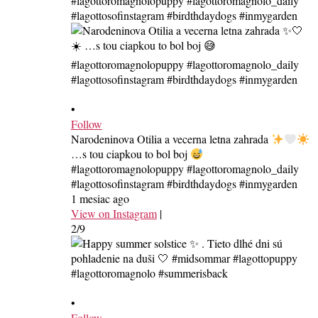
•
Follow
Narodeninova Otilia a vecerna letna zahrada
…s tou ciapkou to bol boj
#lagottoromagnolopuppy #lagottoromagnolo_daily
#lagottosofinstagram #birdthdaydogs #inmygarden
1 mesiac ago
View on Instagram
|
2/9
•
Follow