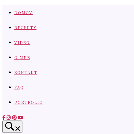
Skip
DOMOV
to
content
RECEPTY
VIDEO
O MNE
KONTAKT
FAQ
PORTFOLIO