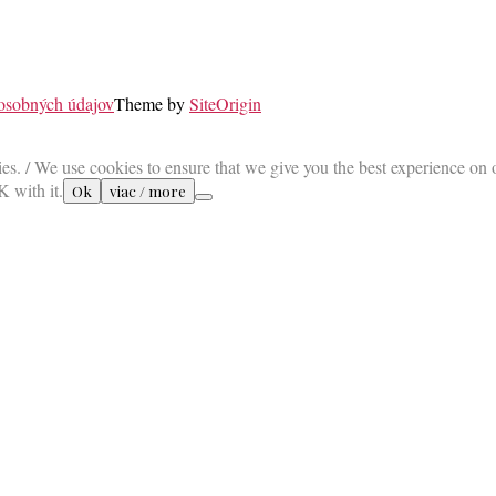
 osobných údajov
Theme by
SiteOrigin
es. / We use cookies to ensure that we give you the best experience on 
K with it.
Ok
viac / more