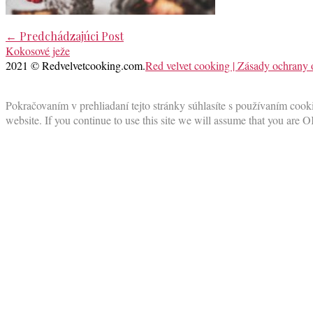
Post
←
Predchádzajúci Post
Kokosové ježe
navigation
2021 © Redvelvetcooking.com.
Red velvet cooking | Zásady ochrany
Scroll
to
Pokračovaním v prehliadaní tejto stránky súhlasíte s používaním cooki
top
website. If you continue to use this site we will assume that you are O