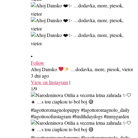
•
Follow
Ahoj Dansko
…dodavka, more, piesok, vietor
3 dni ago
View on Instagram
|
1/9