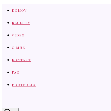
Skip
DOMOV
to
content
RECEPTY
VIDEO
O MNE
KONTAKT
FAQ
PORTFOLIO