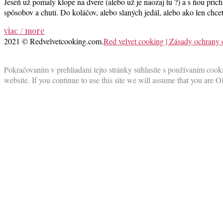
Jeseň už pomaly klope na dvere (alebo už je naozaj tu ?) a s ňou prich
spôsobov a chutí. Do koláčov, alebo slaných jedál, alebo ako len chcet
viac / more
2021 © Redvelvetcooking.com.
Red velvet cooking | Zásady ochrany
Scroll
to
Pokračovaním v prehliadaní tejto stránky súhlasíte s používaním cooki
top
website. If you continue to use this site we will assume that you are O