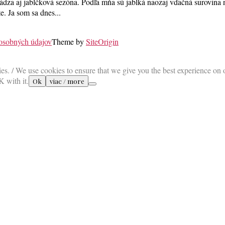
ádza aj jabĺčková sezóna. Podľa mňa sú jablká naozaj vďačná surovina na
e. Ja som sa dnes...
 osobných údajov
Theme by
SiteOrigin
es. / We use cookies to ensure that we give you the best experience on 
K with it.
Ok
viac / more