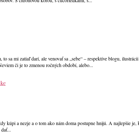
ôsobov. S citrónovou kôrou, s čučoriedkami, s...
 sa mi zatiaľ darí, ale venovať sa „sebe“ – respektíve blogu, ilustrácii
eviem či je to zmenou ročných období, alebo...
ske
dy kúpi a nezje a o tom ako nám doma postupne hnijú. A najlepšie je, 
dať...