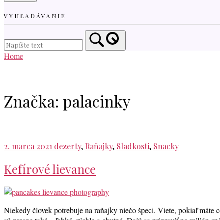
VYHĽADÁVANIE
Home
Značka:
palacinky
2. marca 2021
dezerty
,
Raňajky
,
Sladkosti
,
Snacky
Kefírové lievance
Niekedy človek potrebuje na raňajky niečo špeci. Viete, pokiaľ máte 