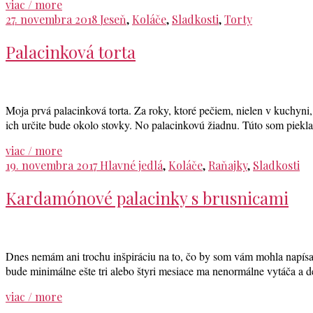
viac / more
27. novembra 2018
Jeseň
,
Koláče
,
Sladkosti
,
Torty
Palacinková torta
Moja prvá palacinková torta. Za roky, ktoré pečiem, nielen v kuchyni, 
ich určite bude okolo stovky. No palacinkovú žiadnu. Túto som piek
viac / more
19. novembra 2017
Hlavné jedlá
,
Koláče
,
Raňajky
,
Sladkosti
Kardamónové palacinky s brusnicami
Dnes nemám ani trochu inšpiráciu na to, čo by som vám mohla napísať. 
bude minimálne ešte tri alebo štyri mesiace ma nenormálne vytáča a de
viac / more