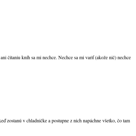
 ani čítaniu kníh sa mi nechce. Nechce sa mi variť (akože nič) nechce
keď zostanú v chladničke a postupne z nich napáchne všetko, čo tam