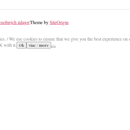
 osobných údajov
Theme by
SiteOrigin
es. / We use cookies to ensure that we give you the best experience on 
K with it.
Ok
viac / more