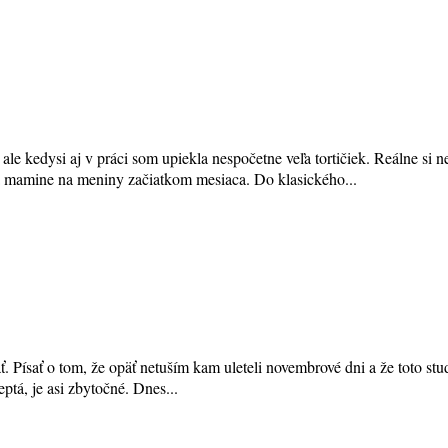
ale kedysi aj v práci som upiekla nespočetne veľa tortičiek. Reálne si 
la mamine na meniny začiatkom mesiaca. Do klasického...
Písať o tom, že opäť netuším kam uleteli novembrové dni a že toto stud
ptá, je asi zbytočné. Dnes...