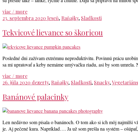
sú presne také – ľahké, rýchle a chutné. Dajú sa pripraviť na milión sp
viac / more
23. septembra 2020
Jeseň
,
Raňajky
,
Sladkosti
Tekvicové lievance so škoricou
Posledné dni zažívam extrémnu neproduktivitu. Povinnú prácu urobím, to
sa mi upratovať a keby nemáme umývačku riadu, asi by som umrela. N
viac / more
26. júla 2020
dezerty
,
Raňajky
,
Sladkosti
,
Snacky
,
Vegetarián
Banánové palacinky
Len nedávno som písala o banánoch. O tom ako si ich môj najmilší vž
je. Aj pečené kura. Napríklad…. Ja už som prešla na systém – ošúpať, 