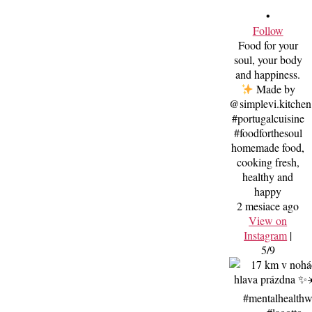
•
Follow
Food for your
soul, your body
and happiness.
Made by
@simplevi.kitchen
#portugalcuisine
#foodforthesoul
homemade food,
cooking fresh,
healthy and
happy
2 mesiace ago
View on
Instagram
|
5/9