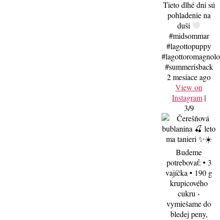
Tieto dlhé dni sú
pohladenie na
duši
#midsommar
#lagottopuppy
#lagottoromagnol
#summerisback
2 mesiace ago
View on
Instagram
|
3/9