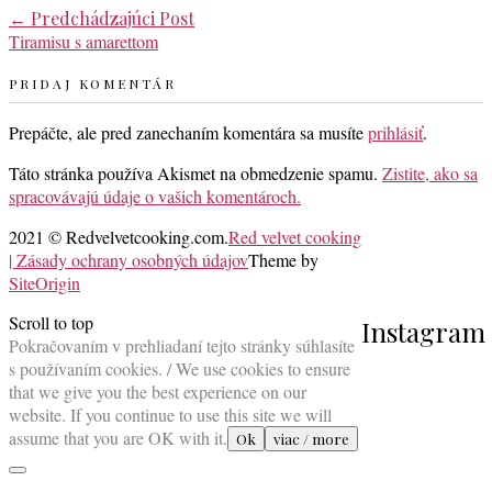
←
Predchádzajúci Post
Tiramisu s amarettom
PRIDAJ KOMENTÁR
Prepáčte, ale pred zanechaním komentára sa musíte
prihlásiť
.
Táto stránka používa Akismet na obmedzenie spamu.
Zistite, ako sa
spracovávajú údaje o vašich komentároch.
2021 © Redvelvetcooking.com.
Red velvet cooking
| Zásady ochrany osobných údajov
Theme by
SiteOrigin
Scroll to top
Instagram
Pokračovaním v prehliadaní tejto stránky súhlasíte
s používaním cookies. / We use cookies to ensure
that we give you the best experience on our
website. If you continue to use this site we will
assume that you are OK with it.
Ok
viac / more