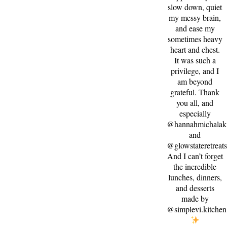
slow down, quiet
my messy brain,
and ease my
sometimes heavy
heart and chest.
It was such a
privilege, and I
am beyond
grateful. Thank
you all, and
especially
@hannahmichalak
and
@glowstateretreat
And I can’t forget
the incredible
lunches, dinners,
and desserts
made by
@simplevi.kitchen