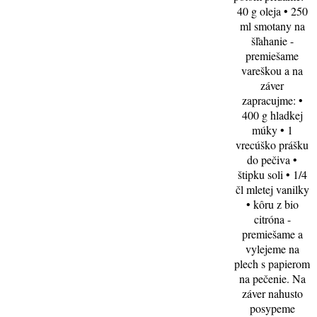
40 g oleja • 250
ml smotany na
šľahanie -
premiešame
vareškou a na
záver
zapracujme: •
400 g hladkej
múky • 1
vrecúško prášku
do pečiva •
štipku soli • 1/4
čl mletej vanilky
• kôru z bio
citróna -
premiešame a
vylejeme na
plech s papierom
na pečenie. Na
záver nahusto
posypeme