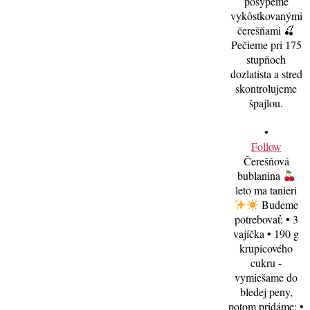
•
Follow
Čerešňová
bublanina
leto ma tanieri
Budeme
potrebovať: • 3
vajíčka • 190 g
krupicového
cukru -
vymiešame do
bledej peny,
potom pridáme: •