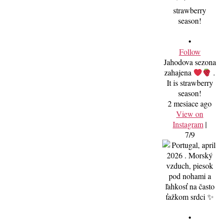
•
Follow
Jahodova sezona
zahajena
.
It is strawberry
season!
2 mesiace ago
View on
Instagram
|
7/9
•