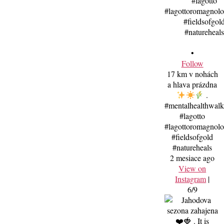
•
Follow
17 km v nohách
a hlava prázdna
.
#mentalhealthwal
#lagotto
#lagottoromagnolo
#fieldsofgold
#natureheals
2 mesiace ago
View on
Instagram
|
6/9