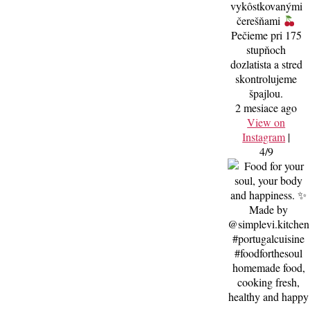
vykôstkovanými
čerešňami
Pečieme pri 175
stupňoch
dozlatista a stred
skontrolujeme
špajlou.
2 mesiace ago
View on
Instagram
|
4/9