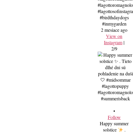
#lagottoromagnolo
#lagottosofinstagr
#birdthdaydogs
#inmygarden
2 mesiace ago
View on
Instagram
|
2/9
•
Follow
Happy summer
solstice
.