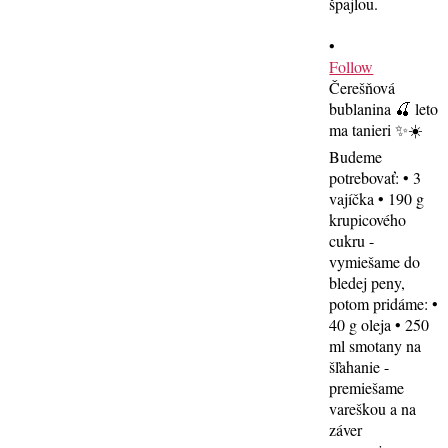
•
Follow
Čerešňová
bublanina 🍒 leto
ma tanieri ✨☀️
Budeme
potrebovať: • 3
vajíčka • 190 g
krupicového
cukru -
vymiešame do
bledej peny,
potom pridáme: •
40 g oleja • 250
ml smotany na
šľahanie -
premiešame
vareškou a na
záver