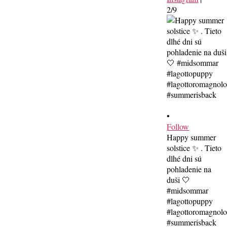
2/9
•
Follow
Happy summer
solstice ✨ . Tieto
dlhé dni sú
pohladenie na
duši 🤍
#midsommar
#lagottopuppy
#lagottoromagnol
#summerisback