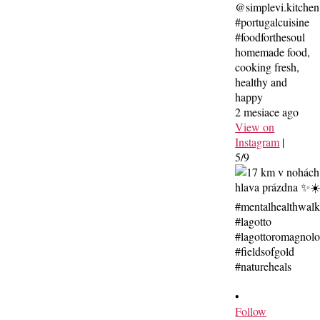
@simplevi.kitchen
#portugalcuisine
#foodforthesoul
homemade food,
cooking fresh,
healthy and
happy
2 mesiace ago
View on
Instagram
|
5/9
•
Follow