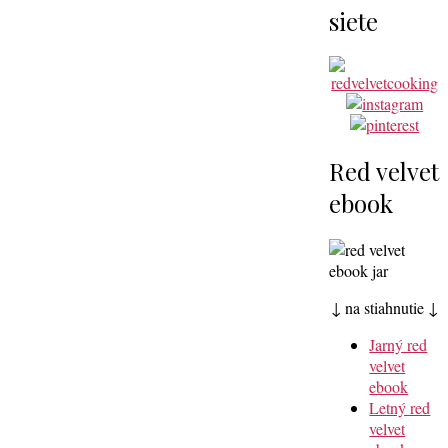
siete
Red velvet
ebook
↓ na stiahnutie ↓
Jarný red
velvet
ebook
Letný red
velvet