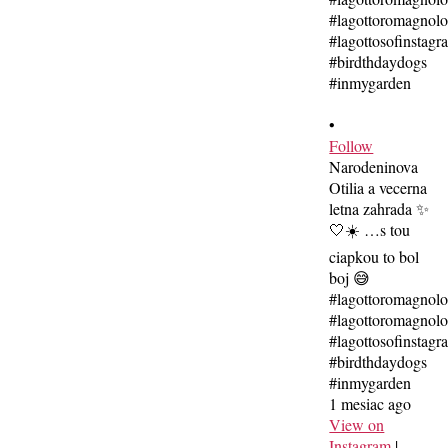
•
Follow
Narodeninova
Otilia a vecerna
letna zahrada ✨
🤍☀️ …s tou
ciapkou to bol
boj 😅
#lagottoromagnol
#lagottoromagnolo
#lagottosofinstagr
#birdthdaydogs
#inmygarden
1 mesiac ago
View on
Instagram
|