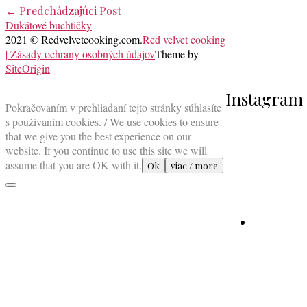
Post
←
Predchádzajúci Post
Dukátové buchtičky
navigation
2021 © Redvelvetcooking.com.
Red velvet cooking
| Zásady ochrany osobných údajov
Theme by
SiteOrigin
Scroll
Instagram
to
Pokračovaním v prehliadaní tejto stránky súhlasíte
top
s používaním cookies. / We use cookies to ensure
that we give you the best experience on our
website. If you continue to use this site we will
assume that you are OK with it.
Ok
viac / more