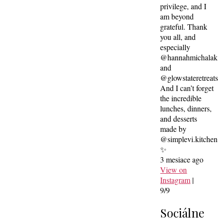
privilege, and I
am beyond
grateful. Thank
you all, and
especially
@hannahmichalak
and
@glowstateretreat
And I can’t forget
the incredible
lunches, dinners,
and desserts
made by
@simplevi.kitchen
✨
3 mesiace ago
View on
Instagram
|
9/9
Sociálne