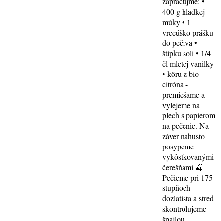
zapracujme: •
400 g hladkej
múky • 1
vrecúško prášku
do pečiva •
štipku soli • 1/4
čl mletej vanilky
• kôru z bio
citróna -
premiešame a
vylejeme na
plech s papierom
na pečenie. Na
záver nahusto
posypeme
vykôstkovanými
čerešňami 🍒
Pečieme pri 175
stupňoch
dozlatista a stred
skontrolujeme
špajlou.