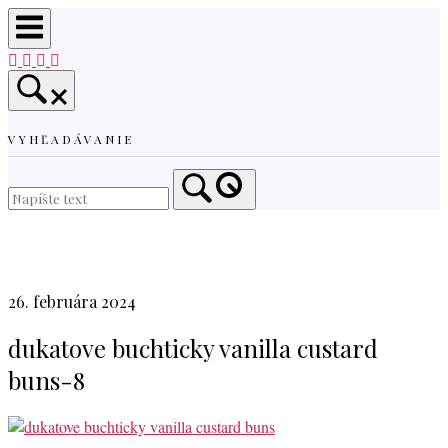
Skip
to
content
VYHĽADÁVANIE
Home
26. februára 2024
dukatove buchticky vanilla custard
buns-8