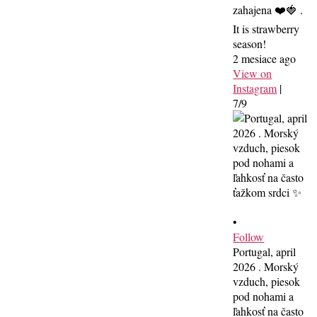
zahajena ❤️🍓 .
It is strawberry
season!
2 mesiace ago
View on
Instagram
|
7/9
•
Follow
Portugal, april
2026 . Morský
vzduch, piesok
pod nohami a
ľahkosť na často