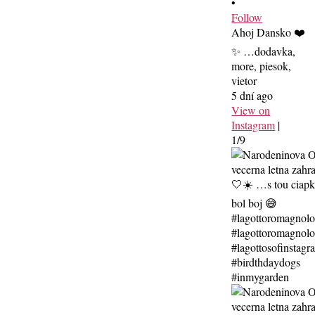
•
Follow
Ahoj Dansko ❤️
✨ …dodavka,
more, piesok,
vietor
5 dní ago
View on
Instagram
|
1/9