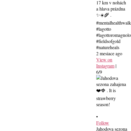
17 km v nohách
a hlava prázdna
✨☀️🌾 .
#mentalhealthwal
#lagotto
#lagottoromagnolo
#fieldsofgold
#natureheals
2 mesiace ago
View on
Instagram
|
6/9
•
Follow
Jahodova sezona