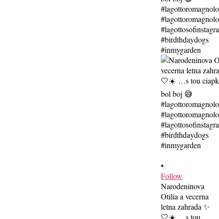
•
Follow
Narodeninova
Otilia a vecerna
letna zahrada ✨
🤍☀️ …s tou