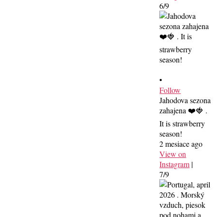
6/9
•
Follow
Jahodova sezona
zahajena ❤️🍓 .
It is strawberry
season!
2 mesiace ago
View on
Instagram
|
7/9