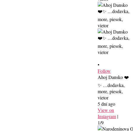
•
Follow
Ahoj Dansko ❤️
✨ …dodavka,
more, piesok,
vietor
5 dní ago
View on
Instagram
|
1/9