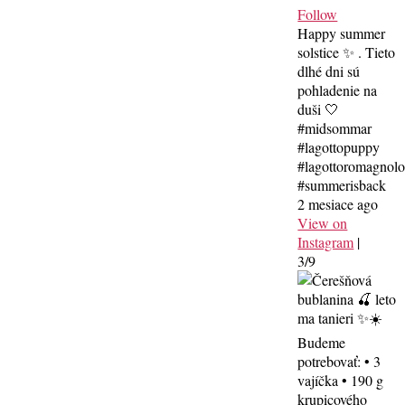
Follow
Happy summer
solstice ✨ . Tieto
dlhé dni sú
pohladenie na
duši 🤍
#midsommar
#lagottopuppy
#lagottoromagnol
#summerisback
2 mesiace ago
View on
Instagram
|
3/9