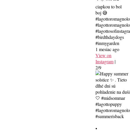
ciapkou to bol
boj 😅
#lagottoromagnol
#lagottoromagnolo
#lagottosofinstagr
#birdthdaydogs
#inmygarden
1 mesiac ago
View on
Instagram
|
2/9
•