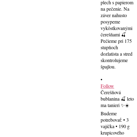
•
Follow
Čerešňová
bublanina 🍒 leto
ma tanieri ✨☀️
Budeme
potrebovať: • 3
vajíčka • 190 g
krupicového