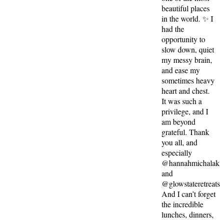
beautiful places
in the world. ✨ I
had the
opportunity to
slow down, quiet
my messy brain,
and ease my
sometimes heavy
heart and chest.
It was such a
privilege, and I
am beyond
grateful. Thank
you all, and
especially
@hannahmichalak
and
@glowstateretreat
And I can’t forget
the incredible
lunches, dinners,