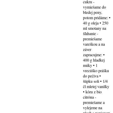
cukru -
vymiešame do
bledej peny,
potom pridáme: •
40 g oleja • 250
ml smotany na
šľahanie -
premiešame
vareškou a na
záver
zapracujme: •
400 g hladkej
múky • 1
vrecúško prášku
do pečiva •
štipku soli • 1/4
čl mletej vanilky
• kôru z bio
citróna -
premiešame a
vylejeme na
plech s papierom