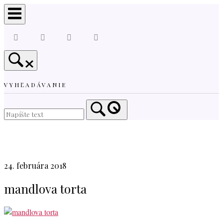
Skip
to
content
VYHĽADÁVANIE
Home
24. februára 2018
mandlova torta