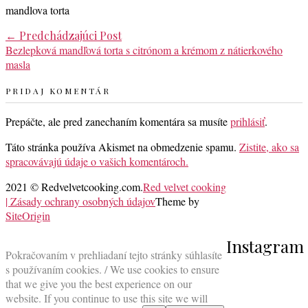
mandlova torta
Post
←
Predchádzajúci Post
Bezlepková mandľová torta s citrónom a krémom z nátierkového
navigation
masla
PRIDAJ KOMENTÁR
Prepáčte, ale pred zanechaním komentára sa musíte
prihlásiť
.
Táto stránka používa Akismet na obmedzenie spamu.
Zistite, ako sa
spracovávajú údaje o vašich komentároch.
2021 © Redvelvetcooking.com.
Red velvet cooking
| Zásady ochrany osobných údajov
Theme by
SiteOrigin
Scroll
Instagram
to
Pokračovaním v prehliadaní tejto stránky súhlasíte
top
s používaním cookies. / We use cookies to ensure
that we give you the best experience on our
website. If you continue to use this site we will