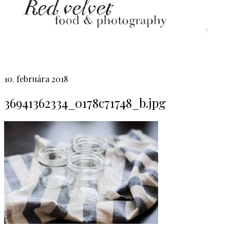
10. februára 2018
36941362334_0178c71748_b.jpg