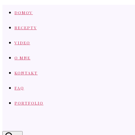
Skip
DOMOV
to
content
RECEPTY
VIDEO
O MNE
KONTAKT
FAQ
PORTFOLIO