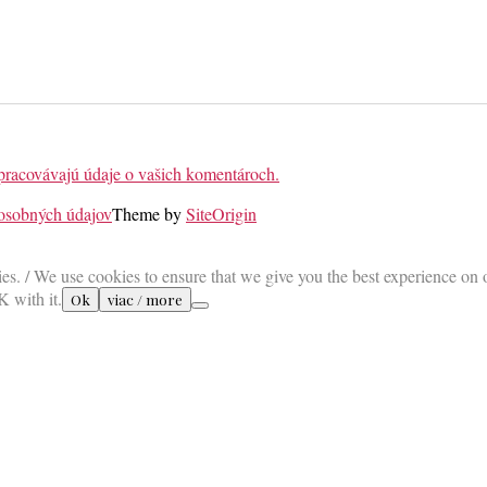
 spracovávajú údaje o vašich komentároch.
 osobných údajov
Theme by
SiteOrigin
es. / We use cookies to ensure that we give you the best experience on 
K with it.
Ok
viac / more