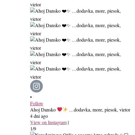
•
Follow
Ahoj Dansko
…dodavka, more, piesok, vietor
4 dni ago
View on Instagram
|
1/9