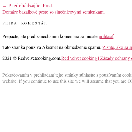
Post
←
Predchádzajúci Post
Domáce bazalkové pesto so slnečnicovými semienkami
navigation
PRIDAJ KOMENTÁR
Prepáčte, ale pred zanechaním komentára sa musíte
prihlásiť
.
Táto stránka používa Akismet na obmedzenie spamu.
Zistite, ako sa
2021 © Redvelvetcooking.com.
Red velvet cooking | Zásady ochrany
Scroll
to
Pokračovaním v prehliadaní tejto stránky súhlasíte s používaním cooki
top
website. If you continue to use this site we will assume that you are O