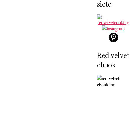
siete
Red velvet
ebook
↓ na stiahnutie ↓
Jarný red
velvet
ebook
Letný red
velvet