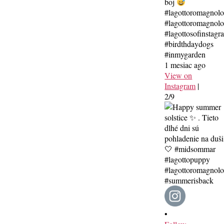
boj
#lagottoromagnol
#lagottoromagnolo
#lagottosofinstagr
#birdthdaydogs
#inmygarden
1 mesiac ago
View on
Instagram
|
2/9
•