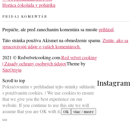
Horúca čokoláda v poháriku
PRIDAJ KOMENTÁR
Prepáčte, ale pred zanechaním komentára sa musíte
prihlásiť
.
Táto stránka používa Akismet na obmedzenie spamu.
Zistite, ako sa
spracovávajú údaje o vašich komentároch.
2021 © Redvelvetcooking.com.
Red velvet cooking
| Zásady ochrany osobných údajov
Theme by
SiteOrigin
Scroll to top
Instagram
Pokračovaním v prehliadaní tejto stránky súhlasíte
s používaním cookies. / We use cookies to ensure
that we give you the best experience on our
website. If you continue to use this site we will
assume that you are OK with it.
Ok
viac / more