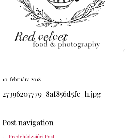
10. februára 2018
27396207779_8af856d5fe_h.jpg
Post navigation
←
Predchádzajúci Post