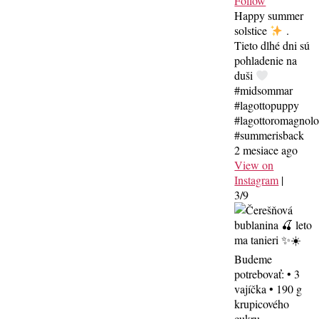
Follow
Happy summer
solstice
.
Tieto dlhé dni sú
pohladenie na
duši
#midsommar
#lagottopuppy
#lagottoromagnol
#summerisback
2 mesiace ago
View on
Instagram
|
3/9