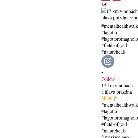
5/9
•
Follow
17 km v nohách
a hlava prázdna
.
#mentalhealthwal
#lagotto
#lagottoromagnolo
#fieldsofgold
#natureheals
2 mesiace ago