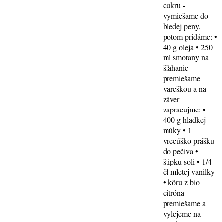
cukru -
vymiešame do
bledej peny,
potom pridáme: •
40 g oleja • 250
ml smotany na
šľahanie -
premiešame
vareškou a na
záver
zapracujme: •
400 g hladkej
múky • 1
vrecúško prášku
do pečiva •
štipku soli • 1/4
čl mletej vanilky
• kôru z bio
citróna -
premiešame a
vylejeme na