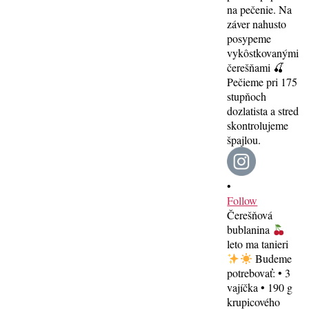
•
Follow
Čerešňová
bublanina
leto ma tanieri
Budeme
potrebovať: • 3
vajíčka • 190 g
krupicového