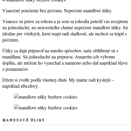
Vianočné potešenie bez pečenia: Nepečené mandľové úliky.
Vianoce sú práve za rohom a ja som sa rohodla potešiť vás receptom
na jednoduché, no neuveriteľne chutné nepečené mandľové úliky. Sú
ideálne pre všetkých, ktorí majú radi sladkosti, ale nechcú sa trápiť s
pečením.
Úliky sa dajú pripraviť na mnoho spôsobov, naše obľúbené sú s
mandľami. Sú jednoduché na prípravu. Amaretto ich výborne
dopĺňa, ale môžete ho vynechať a namiesto neho dať napríklad šťavu
z pomarančov.
Džem si zvoľte podľa vlastnej chuti. My máme radi kyslejší –
napríklad ríbezľový.
MANDĽOVÉ ÚLIKY