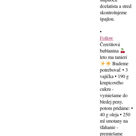
•
Follow
Čerešňová
bublanina
leto ma tanieri
Budeme
potrebovať: • 3
vajíčka • 190 g
krupicového
cukru -
vymiešame do
bledej peny,
potom pridáme: •
40 g oleja • 250
ml smotany na
šľahanie -
premiešame