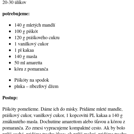
20-30 úlikov
potrebujeme:
140 g mletých mandlí
100 g piškót
120 g práškového cukru
1 vanilkový cukor
1 pl kakaa
140 g masla
50 ml amaretta
kôru z pomaranča
Piškóty na spodok
plnka – ríbezľový džem
Postup:
Piškóty pomelieme. Dáme ich do misky. Pridáme mleté mandle,
práškový cukor, vanilkový cukor, 1 kopcovitú PL kakaa a 140 g
zmäknutého masla. Dochutíme amarettom alebo šťavou a kôrou z
pomaranča. Zo zmesi vypracujeme kompaktné cesto. Ak by bolo
príliš suché, pridáme trochu šťavy, ak príliš mokré, pridáme trochu