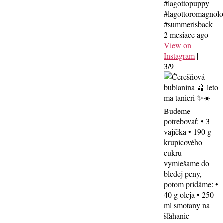
#lagottopuppy
#lagottoromagnol
#summerisback
2 mesiace ago
View on
Instagram
|
3/9