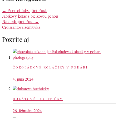
←
Predchádzajúci Post
Jablkový koláč s bielkovou penou
Nasledujúci Post
→
Croissantová žemľovka
Pozrite aj
ČOKOLÁDOVÉ KOLÁČIKY V POHÁRI
4. júna 2024
DUKÁTOVÉ BUCHTIČKY
26. februára 2024