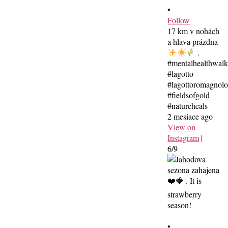
•
Follow
17 km v nohách
a hlava prázdna
.
#mentalhealthwal
#lagotto
#lagottoromagnolo
#fieldsofgold
#natureheals
2 mesiace ago
View on
Instagram
|
6/9
•