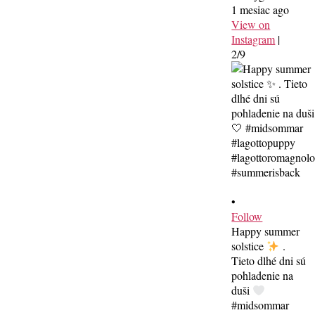
1 mesiac ago
View on
Instagram
|
2/9
•
Follow
Happy summer
solstice
.
Tieto dlhé dni sú
pohladenie na
duši
#midsommar