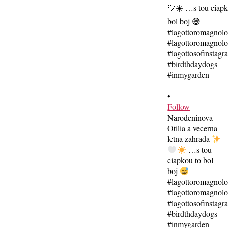
•
Follow
Narodeninova
Otilia a vecerna
letna zahrada
…s tou
ciapkou to bol
boj
#lagottoromagnol
#lagottoromagnolo
#lagottosofinstagr
#birdthdaydogs
#inmygarden