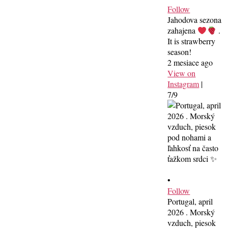
Follow
Jahodova sezona
zahajena
.
It is strawberry
season!
2 mesiace ago
View on
Instagram
|
7/9
•
Follow
Portugal, april
2026 . Morský
vzduch, piesok