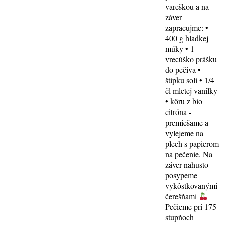
vareškou a na
záver
zapracujme: •
400 g hladkej
múky • 1
vrecúško prášku
do pečiva •
štipku soli • 1/4
čl mletej vanilky
• kôru z bio
citróna -
premiešame a
vylejeme na
plech s papierom
na pečenie. Na
záver nahusto
posypeme
vykôstkovanými
čerešňami
Pečieme pri 175
stupňoch