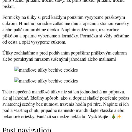
piškót.
Formičky na úliky si pred každým použitím vysypeme práškovým
cukrom. Hmotnu poriadne zatlačíme dnu a opačnou stranou varešky
alebo paličkou urobíme dierku. Naplníme džemom, uzatvoríme
piškótou a opatrne vyberieme z formičky. Formičku si vždy očistíme
od cesta a opäť vysypeme cukrom.
Úliky zachladíme a pred podávaním poprášime práškovým cukrom
alebo pomletými mrazom sušenými jahodami alebo malinami
Tieto nepečené mandľové úliky nie sú len jednoduché na prípravu,
ale aj lahodné. Ideálny spôsob, ako si dopriať sladké potešenie počas
sviatočnej sezóny bez nutnosti trávenia hodín pri rúre. Naplňte si ich
podľa vlastnej chuti, prípadne namiesto mandlí dajte vlašské alebo
pekanové oriešky. Fantázii sa medze nekladú! Vyskúšajte!
Post navigation