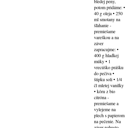
bledej peny,
potom pridáme: •
40 g oleja • 250
ml smotany na
šľahanie -
premiešame
vareškou a na
záver
zapracujme: •
400 g hladkej
múky • 1
vrecúško prášku
do pečiva •
štipku soli • 1/4
čl mletej vanilky
• kôru z bio
citróna -
premiešame a
vylejeme na
plech s papierom
na pečenie. Na
záver nahusto