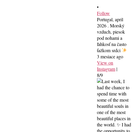
•
Follow
Portugal, april
2026 . Morský
vzduch, piesok
pod nohami a
ľahkosť na často
ťažkom srdci
3 mesiace ago
View on
Instagram
|
8/9