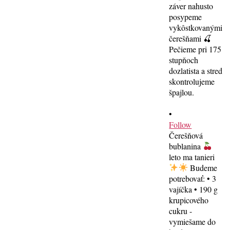
•
Follow
Čerešňová
bublanina
leto ma tanieri
Budeme
potrebovať: • 3
vajíčka • 190 g
krupicového
cukru -
vymiešame do