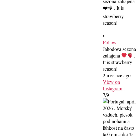
•
Follow
Jahodova sezona
zahajena
.
It is strawberry
season!
2 mesiace ago
View on
Instagram
|
7/9