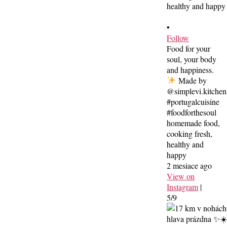
•
Follow
Food for your
soul, your body
and happiness.
Made by
@simplevi.kitchen
#portugalcuisine
#foodforthesoul
homemade food,
cooking fresh,
healthy and
happy
2 mesiace ago
View on
Instagram
|
5/9