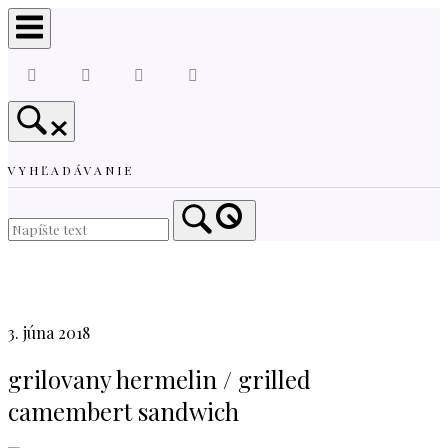
Skip
to
content
VYHĽADÁVANIE
Home
3. júna 2018
grilovany hermelin / grilled
camembert sandwich