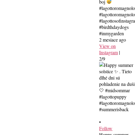
boj
#lagottoromagnol
#lagottoromagnolo
#lagottosofinstagr
#birdthdaydogs
#inmygarden
2 mesiace ago
View on
Instagram
|
2/9
•
Follow
Happy summer