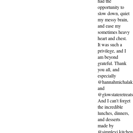
had the
opportunity to
slow down, quiet
my messy brain,
and ease my
sometimes heavy
heart and chest.
It was such a
privilege, and I
am beyond
grateful. Thank
you all, and
especially
@hannahmichalak
and
@glowstateretreat
And I can’t forget
the incredible
lunches, dinners,
and desserts
made by
@simplevi.kitchen