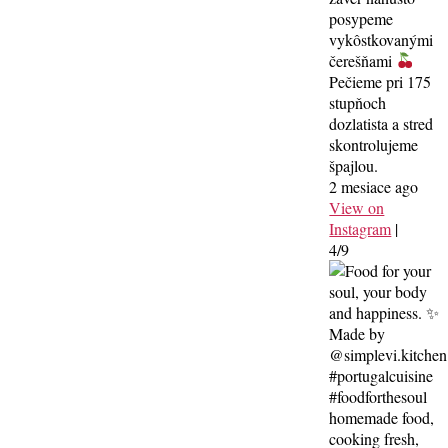
posypeme
vykôstkovanými
čerešňami
Pečieme pri 175
stupňoch
dozlatista a stred
skontrolujeme
špajlou.
2 mesiace ago
View on
Instagram
|
4/9