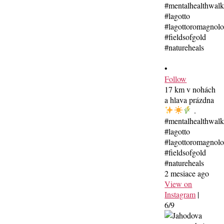
•
Follow
17 km v nohách
a hlava prázdna
.
#mentalhealthwal
#lagotto
#lagottoromagnolo
#fieldsofgold
#natureheals
2 mesiace ago
View on
Instagram
|
6/9