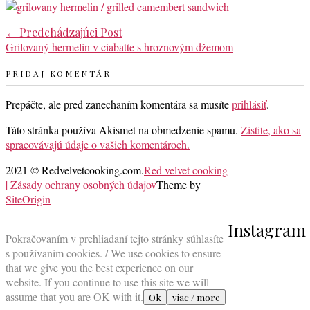
Post
←
Predchádzajúci Post
Grilovaný hermelín v ciabatte s hroznovým džemom
navigation
PRIDAJ KOMENTÁR
Prepáčte, ale pred zanechaním komentára sa musíte
prihlásiť
.
Táto stránka používa Akismet na obmedzenie spamu.
Zistite, ako sa
spracovávajú údaje o vašich komentároch.
2021 © Redvelvetcooking.com.
Red velvet cooking
| Zásady ochrany osobných údajov
Theme by
SiteOrigin
Scroll
Instagram
to
Pokračovaním v prehliadaní tejto stránky súhlasíte
top
s používaním cookies. / We use cookies to ensure
that we give you the best experience on our
website. If you continue to use this site we will
assume that you are OK with it.
Ok
viac / more