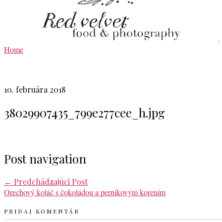
Home
10. februára 2018
38029907435_799e277cee_h.jpg
Post navigation
←
Predchádzajúci Post
Orechový koláč s čokoládou a perníkovým korením
PRIDAJ KOMENTÁR