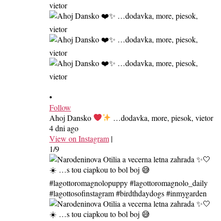
•
Follow
Ahoj Dansko
…dodavka, more, piesok, vietor
4 dni ago
View on Instagram
|
1/9