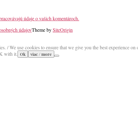
 spracovávajú údaje o vašich komentároch.
 osobných údajov
Theme by
SiteOrigin
es. / We use cookies to ensure that we give you the best experience on 
K with it.
Ok
viac / more