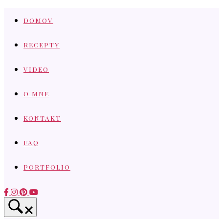
Skip
DOMOV
to
content
RECEPTY
VIDEO
O MNE
KONTAKT
FAQ
PORTFOLIO