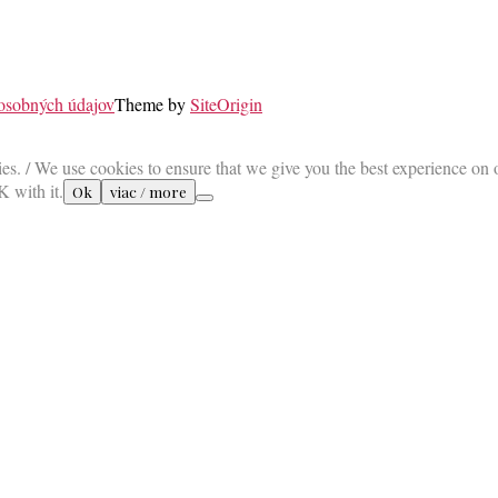
 osobných údajov
Theme by
SiteOrigin
es. / We use cookies to ensure that we give you the best experience on 
K with it.
Ok
viac / more