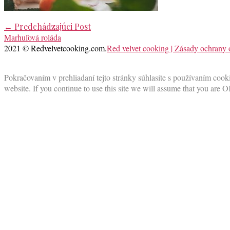
Post
←
Predchádzajúci Post
Marhuľová roláda
navigation
2021 © Redvelvetcooking.com.
Red velvet cooking | Zásady ochrany
Scroll
to
Pokračovaním v prehliadaní tejto stránky súhlasíte s používaním cooki
top
website. If you continue to use this site we will assume that you are O