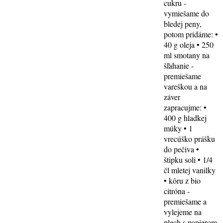
cukru -
vymiešame do
bledej peny,
potom pridáme: •
40 g oleja • 250
ml smotany na
šľahanie -
premiešame
vareškou a na
záver
zapracujme: •
400 g hladkej
múky • 1
vrecúško prášku
do pečiva •
štipku soli • 1/4
čl mletej vanilky
• kôru z bio
citróna -
premiešame a
vylejeme na
plech s papierom