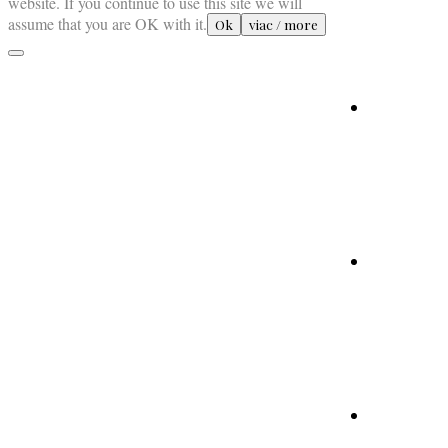
website. If you continue to use this site we will
assume that you are OK with it.
Ok
viac / more