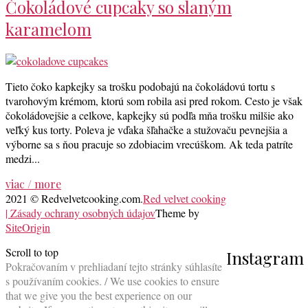
Čokoládové cupcaky so slaným
karamelom
Tieto čoko kapkejky sa trošku podobajú na čokoládovú tortu s
tvarohovým krémom, ktorú som robila asi pred rokom. Cesto je však
čokoládovejšie a celkove, kapkejky sú podľa mňa trošku milšie ako
veľký kus torty. Poleva je vďaka šľahačke a stužovaču pevnejšia a
výborne sa s ňou pracuje so zdobiacim vrecúškom. Ak teda patríte
medzi...
viac / more
2021 © Redvelvetcooking.com.
Red velvet cooking
| Zásady ochrany osobných údajov
Theme by
SiteOrigin
Scroll to top
Instagram
Pokračovaním v prehliadaní tejto stránky súhlasíte
s používaním cookies. / We use cookies to ensure
that we give you the best experience on our