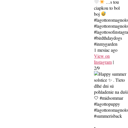
…s tou
ciapkou to bol
boj
#lagottoromagnol
#lagottoromagnolo
#lagottosofinstagr
#birdthdaydogs
#inmygarden
1 mesiac ago
View on
Instagram
|
2/9
•