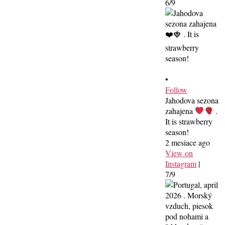
6/9
•
Follow
Jahodova sezona
zahajena
.
It is strawberry
season!
2 mesiace ago
View on
Instagram
|
7/9