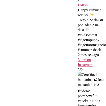
Follow
Happy summer
solstice
.
Tieto dlhé dni sú
pohladenie na
duši
#midsommar
#lagottopuppy
#lagottoromagnol
#summerisback
2 mesiace ago
View on
Instagram
|
3/9