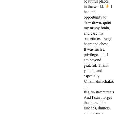
beautiful places
in the world.
I
had the
opportunity to
slow down, quiet
my messy brain,
and ease my
sometimes heavy
heart and chest.
It was such a
privilege, and I
am beyond
grateful. Thank
you all, and
especially
@hannahmichalak
and
@glowstateretreat
And I can’t forget
the incredible
lunches, dinners,
and desserts