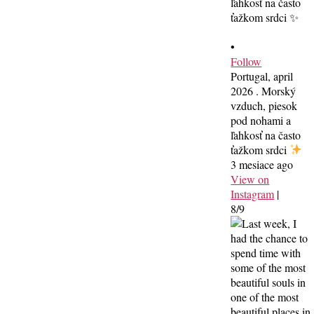
•
Follow
Portugal, april
2026 . Morský
vzduch, piesok
pod nohami a
ľahkosť na často
ťažkom srdci
3 mesiace ago
View on
Instagram
|
8/9