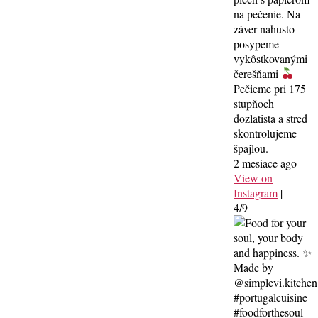
na pečenie. Na
záver nahusto
posypeme
vykôstkovanými
čerešňami
Pečieme pri 175
stupňoch
dozlatista a stred
skontrolujeme
špajlou.
2 mesiace ago
View on
Instagram
|
4/9