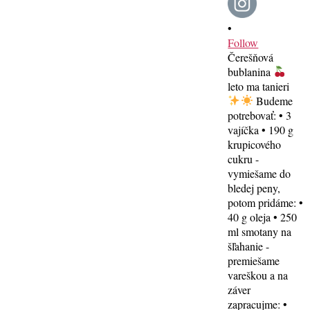
•
Follow
Čerešňová
bublanina
leto ma tanieri
Budeme
potrebovať: • 3
vajíčka • 190 g
krupicového
cukru -
vymiešame do
bledej peny,
potom pridáme: •
40 g oleja • 250
ml smotany na
šľahanie -
premiešame
vareškou a na
záver
zapracujme: •