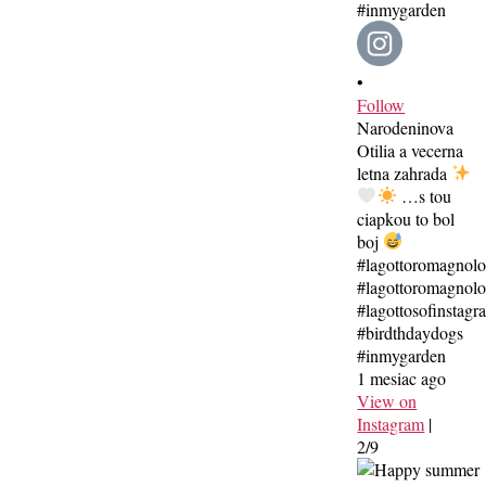
•
Follow
Narodeninova
Otilia a vecerna
letna zahrada
…s tou
ciapkou to bol
boj
#lagottoromagnol
#lagottoromagnolo
#lagottosofinstagr
#birdthdaydogs
#inmygarden
1 mesiac ago
View on
Instagram
|
2/9