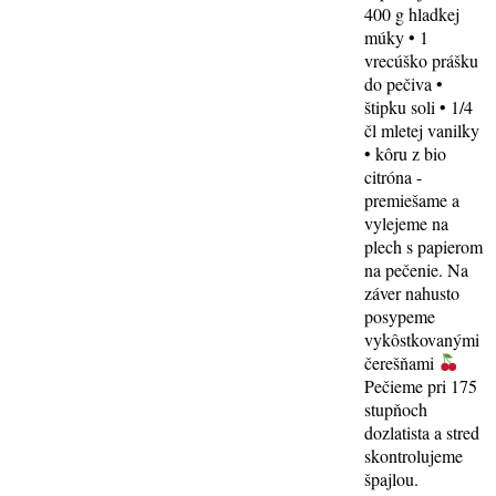
400 g hladkej
múky • 1
vrecúško prášku
do pečiva •
štipku soli • 1/4
čl mletej vanilky
• kôru z bio
citróna -
premiešame a
vylejeme na
plech s papierom
na pečenie. Na
záver nahusto
posypeme
vykôstkovanými
čerešňami
Pečieme pri 175
stupňoch
dozlatista a stred
skontrolujeme
špajlou.