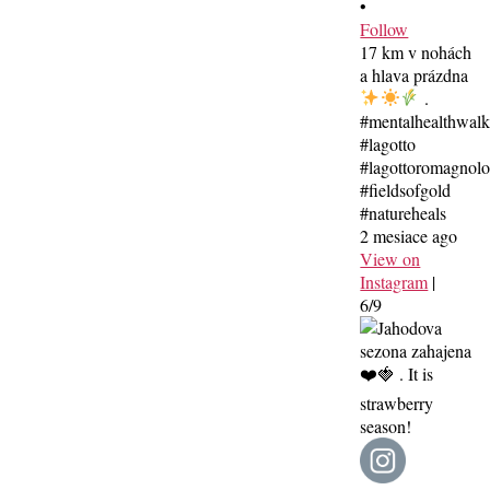
•
Follow
17 km v nohách
a hlava prázdna
.
#mentalhealthwal
#lagotto
#lagottoromagnolo
#fieldsofgold
#natureheals
2 mesiace ago
View on
Instagram
|
6/9