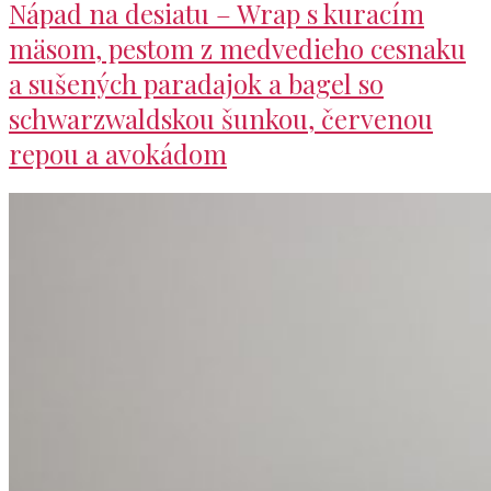
Nápad na desiatu – Wrap s kuracím
mäsom, pestom z medvedieho cesnaku
a sušených paradajok a bagel so
schwarzwaldskou šunkou, červenou
repou a avokádom