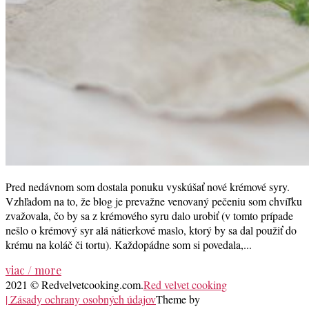
Pred nedávnom som dostala ponuku vyskúšať nové krémové syry.
Vzhľadom na to, že blog je prevažne venovaný pečeniu som chvíľku
zvažovala, čo by sa z krémového syru dalo urobiť (v tomto prípade
nešlo o krémový syr alá nátierkové maslo, ktorý by sa dal použiť do
krému na koláč či tortu). Každopádne som si povedala,...
viac / more
2021 © Redvelvetcooking.com.
Red velvet cooking
| Zásady ochrany osobných údajov
Theme by