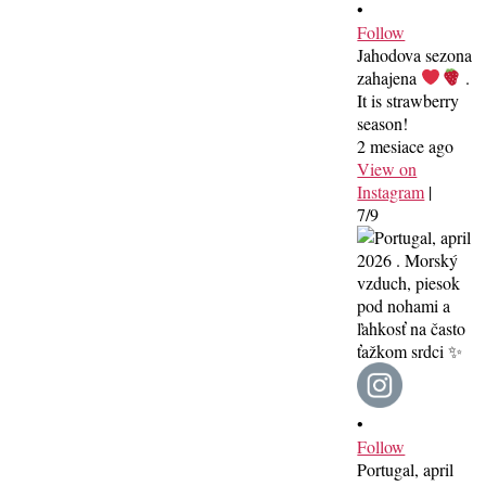
•
Follow
Jahodova sezona
zahajena
.
It is strawberry
season!
2 mesiace ago
View on
Instagram
|
7/9
•
Follow
Portugal, april