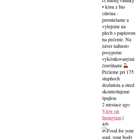
čl mletej vanilky
• kôru z bio
citróna -
premiešame a
vylejeme na
plech s papierom
na pečenie. Na
záver nahusto
posypeme
vykôstkovanými
čerešňami
Pečieme pri 175
stupňoch
dozlatista a stred
skontrolujeme
špajlou.
2 mesiace ago
View on
Instagram
|
4/9