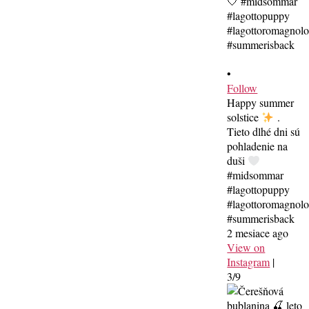
•
Follow
Happy summer
solstice
.
Tieto dlhé dni sú
pohladenie na
duši
#midsommar
#lagottopuppy
#lagottoromagnol
#summerisback
2 mesiace ago
View on
Instagram
|
3/9