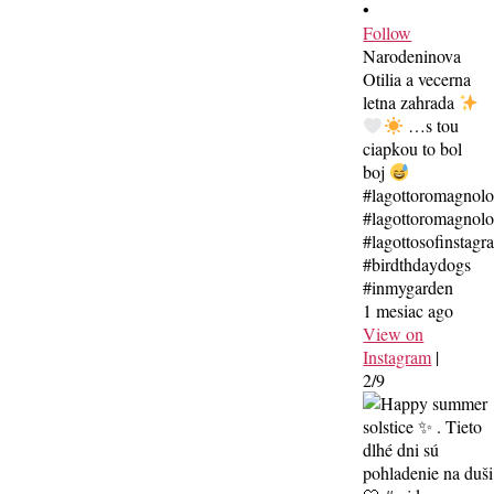
•
Follow
Narodeninova
Otilia a vecerna
letna zahrada
…s tou
ciapkou to bol
boj
#lagottoromagnol
#lagottoromagnolo
#lagottosofinstagr
#birdthdaydogs
#inmygarden
1 mesiac ago
View on
Instagram
|
2/9