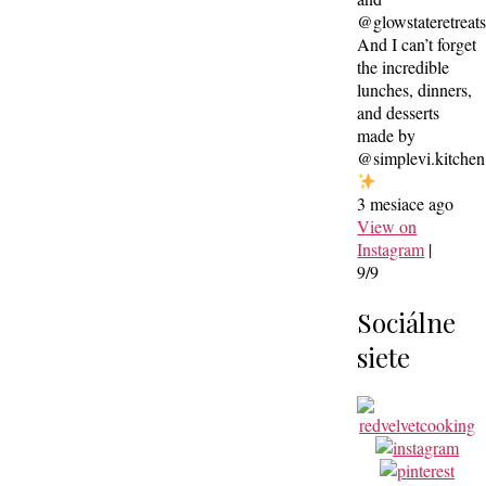
@glowstateretreat
And I can’t forget
the incredible
lunches, dinners,
and desserts
made by
@simplevi.kitchen
3 mesiace ago
View on
Instagram
|
9/9
Sociálne
siete