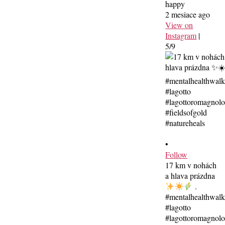
happy
2 mesiace ago
View on
Instagram
|
5/9
•
Follow
17 km v nohách
a hlava prázdna
.
#mentalhealthwal
#lagotto
#lagottoromagnolo