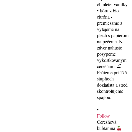
•
Follow
Čerešňová
bublanina