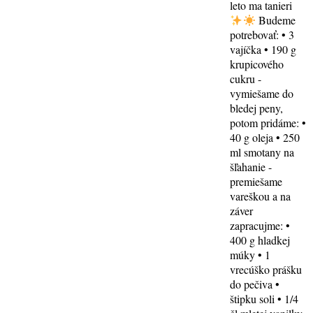
leto ma tanieri
Budeme
potrebovať: • 3
vajíčka • 190 g
krupicového
cukru -
vymiešame do
bledej peny,
potom pridáme: •
40 g oleja • 250
ml smotany na
šľahanie -
premiešame
vareškou a na
záver
zapracujme: •
400 g hladkej
múky • 1
vrecúško prášku
do pečiva •
štipku soli • 1/4