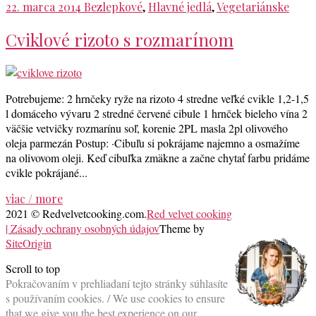
22. marca 2014
Bezlepkové
,
Hlavné jedlá
,
Vegetariánske
Cviklové rizoto s rozmarínom
Potrebujeme: 2 hrnčeky ryže na rizoto 4 stredne veľké cvikle 1,2-1,5
l domáceho vývaru 2 stredné červené cibule 1 hrnček bieleho vína 2
väčšie vetvičky rozmarínu soľ, korenie 2PL masla 2pl olivového
oleja parmezán Postup: ·Cibuľu si pokrájame najemno a osmažíme
na olivovom oleji. Keď cibuľka zmäkne a začne chytať farbu pridáme
cvikle pokrájané...
viac / more
2021 © Redvelvetcooking.com.
Red velvet cooking
| Zásady ochrany osobných údajov
Theme by
SiteOrigin
Scroll to top
Pokračovaním v prehliadaní tejto stránky súhlasíte
s používaním cookies. / We use cookies to ensure
that we give you the best experience on our