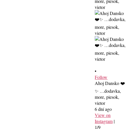
•
Follow
Ahoj Dansko ❤️
✨ …dodavka,
more, piesok,
vietor
6 dní ago
View on
Instagram
|
1/9