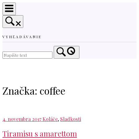
Skip
to
content
VYHĽADÁVANIE
Home
Značka:
coffee
4. novembra 2017
Koláče
,
Sladkosti
Tiramisu s amarettom