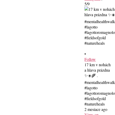
5/9
•
Follow
17 km v nohách
a hlava prázdna
✨☀️🌾 .
#mentalhealthwal
#lagotto
#lagottoromagnolo
#fieldsofgold
#natureheals
2 mesiace ago
View on