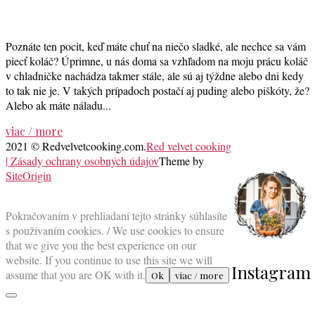
Poznáte ten pocit, keď máte chuť na niečo sladké, ale nechce sa vám
piecť koláč? Úprimne, u nás doma sa vzhľadom na moju prácu koláč
v chladničke nachádza takmer stále, ale sú aj týždne alebo dni kedy
to tak nie je. V takých prípadoch postačí aj puding alebo piškóty, že?
Alebo ak máte náladu...
viac / more
2021 © Redvelvetcooking.com.
Red velvet cooking
| Zásady ochrany osobných údajov
Theme by
SiteOrigin
Scroll
to
Pokračovaním v prehliadaní tejto stránky súhlasíte
top
s používaním cookies. / We use cookies to ensure
that we give you the best experience on our
website. If you continue to use this site we will
Instagram
assume that you are OK with it.
Ok
viac / more