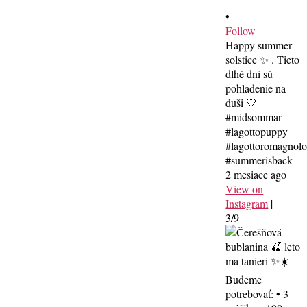
•
Follow
Happy summer
solstice ✨ . Tieto
dlhé dni sú
pohladenie na
duši 🤍
#midsommar
#lagottopuppy
#lagottoromagnol
#summerisback
2 mesiace ago
View on
Instagram
|
3/9