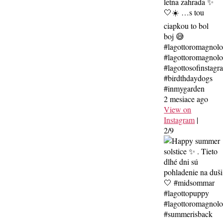
letna zahrada ✨
🤍☀️ …s tou
ciapkou to bol
boj 😅
#lagottoromagnol
#lagottoromagnolo
#lagottosofinstagr
#birdthdaydogs
#inmygarden
2 mesiace ago
View on
Instagram
|
2/9