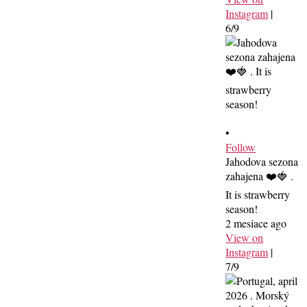
Instagram
|
6/9
•
Follow
Jahodova sezona
zahajena ❤️🍓 .
It is strawberry
season!
2 mesiace ago
View on
Instagram
|
7/9