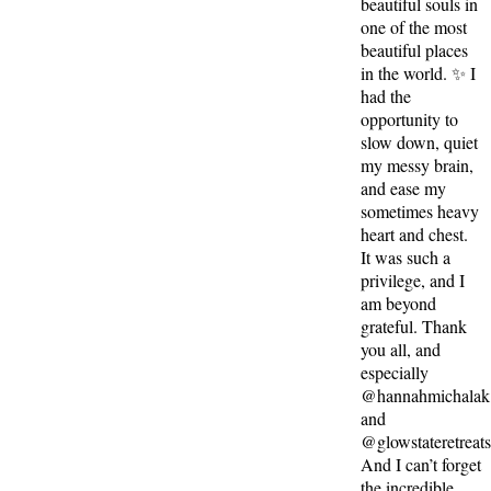
beautiful souls in
one of the most
beautiful places
in the world. ✨ I
had the
opportunity to
slow down, quiet
my messy brain,
and ease my
sometimes heavy
heart and chest.
It was such a
privilege, and I
am beyond
grateful. Thank
you all, and
especially
@hannahmichalak
and
@glowstateretreat
And I can’t forget
the incredible