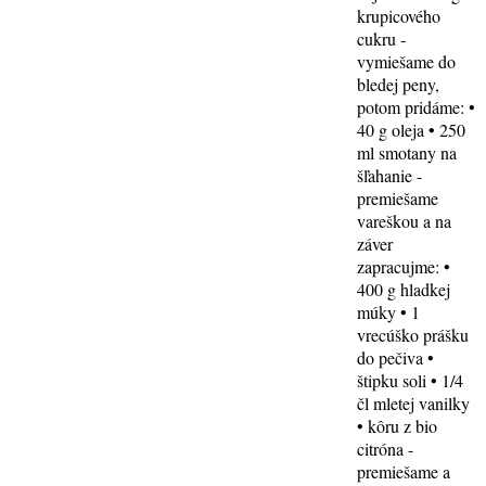
krupicového
cukru -
vymiešame do
bledej peny,
potom pridáme: •
40 g oleja • 250
ml smotany na
šľahanie -
premiešame
vareškou a na
záver
zapracujme: •
400 g hladkej
múky • 1
vrecúško prášku
do pečiva •
štipku soli • 1/4
čl mletej vanilky
• kôru z bio
citróna -
premiešame a