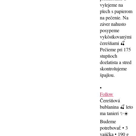
•
Follow
Čerešňová
bublanina 🍒 leto
ma tanieri ✨☀️
Budeme
potrebovať: • 3
vajíčka • 190 g