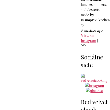
lunches, dinners,
and desserts
made by
@simplevi.kitchen
✨
3 mesiace ago
View on
Instagram
|
9/9
Sociálne
siete
Red velvet
ebook