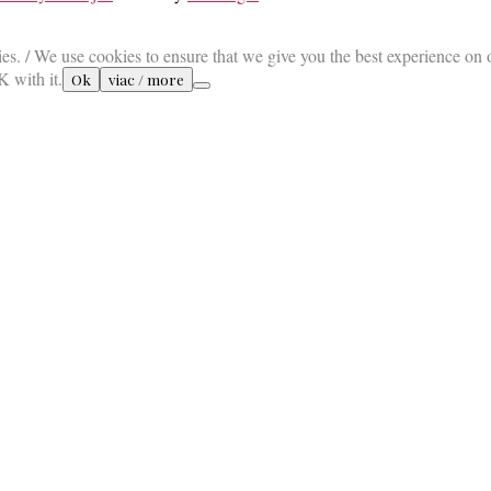
es. / We use cookies to ensure that we give you the best experience on 
K with it.
Ok
viac / more