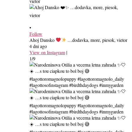
•
Follow
Ahoj Dansko
…dodavka, more, piesok, vietor
4 dni ago
View on Instagram
|
1/9