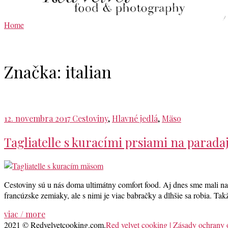
Home
Značka:
italian
12. novembra 2017
Cestoviny
,
Hlavné jedlá
,
Mäso
Tagliatelle s kuracími prsiami na parada
Cestoviny sú u nás doma ultimátny comfort food. Aj dnes sme mali na
francúzske zemiaky, ale s nimi je viac babračky a dlhšie sa robia. T
viac / more
2021 © Redvelvetcooking.com.
Red velvet cooking | Zásady ochrany