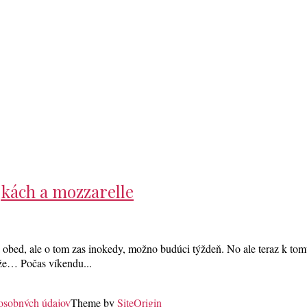
jkách a mozzarelle
 obed, ale o tom zas inokedy, možno budúci týždeň. No ale teraz k tomu
akže… Počas víkendu...
 osobných údajov
Theme by
SiteOrigin