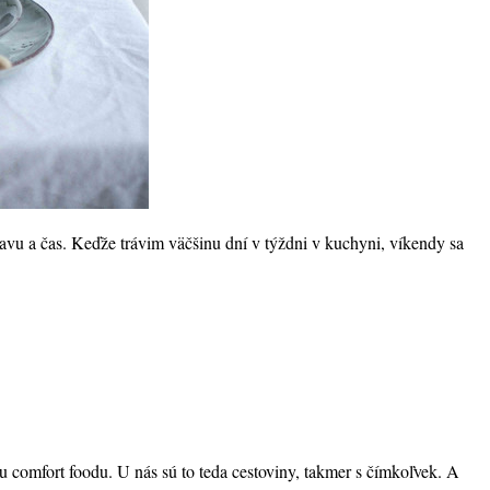
ravu a čas. Keďže trávim väčšinu dní v týždni v kuchyni, víkendy sa
 comfort foodu. U nás sú to teda cestoviny, takmer s čímkoľvek. A