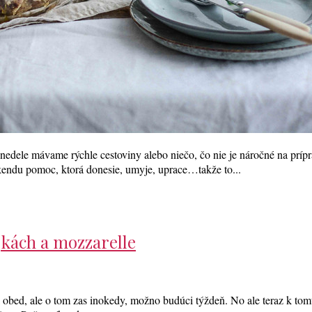
 nedele mávame rýchle cestoviny alebo niečo, čo nie je náročné na príp
kendu pomoc, ktorá donesie, umyje, uprace…takže to...
jkách a mozzarelle
 obed, ale o tom zas inokedy, možno budúci týždeň. No ale teraz k tomu