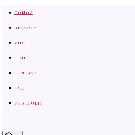
Skip
DOMOV
to
content
RECEPTY
VIDEO
O MNE
KONTAKT
FAQ
PORTFOLIO