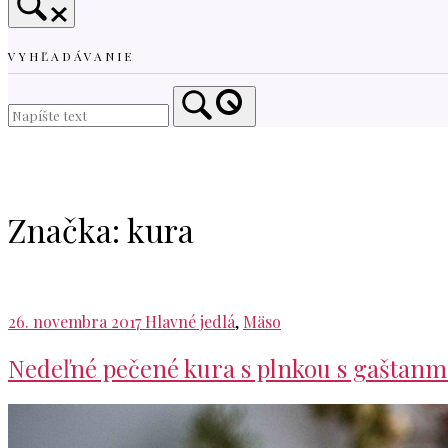
VYHĽADÁVANIE
Home
Značka:
kura
26. novembra 2017
Hlavné jedlá
,
Mäso
Nedeľné pečené kura s plnkou s gaštanm