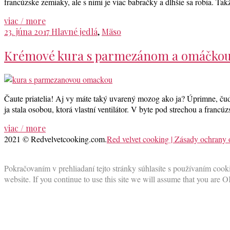
francúzske zemiaky, ale s nimi je viac babračky a dlhšie sa robia. T
viac / more
23. júna 2017
Hlavné jedlá
,
Mäso
Krémové kura s parmezánom a omáčkou
Čaute priatelia! Aj vy máte taký uvarený mozog ako ja? Úprimne, čud
ja stala osobou, ktorá vlastní ventilátor. V byte pod strechou a francú
viac / more
2021 © Redvelvetcooking.com.
Red velvet cooking | Zásady ochrany
Scroll
to
Pokračovaním v prehliadaní tejto stránky súhlasíte s používaním cooki
top
website. If you continue to use this site we will assume that you are O