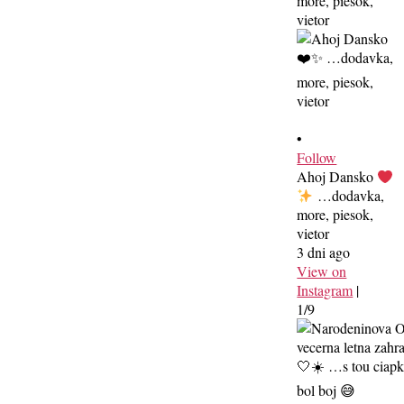
•
Follow
Ahoj Dansko
…dodavka,
more, piesok,
vietor
3 dni ago
View on
Instagram
|
1/9