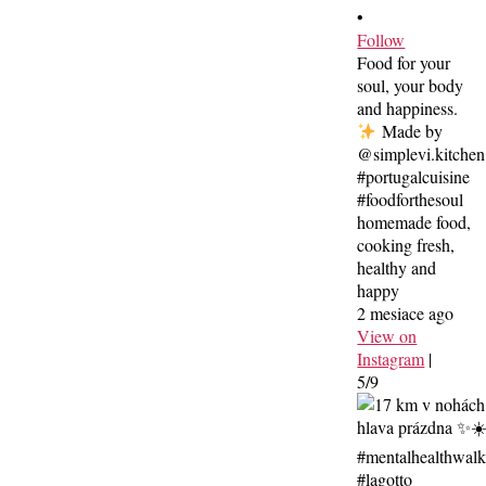
•
Follow
Food for your
soul, your body
and happiness.
Made by
@simplevi.kitchen
#portugalcuisine
#foodforthesoul
homemade food,
cooking fresh,
healthy and
happy
2 mesiace ago
View on
Instagram
|
5/9