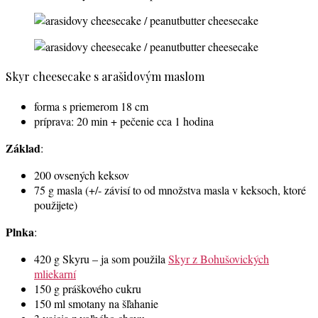
Skyr cheesecake s arašidovým maslom
forma s priemerom 18 cm
príprava: 20 min + pečenie cca 1 hodina
Základ
:
200 ovsených keksov
75 g masla (+/- závisí to od množstva masla v keksoch, ktoré
použijete)
Plnka
:
420 g Skyru – ja som použila
Skyr z Bohušovických
mliekarní
150 g práškového cukru
150 ml smotany na šľahanie