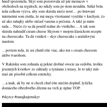
hneď spozornela. Skyr som pozorovala už pár mesiacov v
obchodoch na regáloch, no nikdy som po ňom nesiahla. Súťaž bola
teda celkom výzva, aby som skúsila niečo nové… po listovaní
internetmi som zistila, že má mega všestranné využitie v kuchyni, čo
už ako raňajky alebo súčasť varenia a pečenia. A také ja mám
rada… Niečo čo sa dá použiť reálne do všetkého… A tak som
skúsila nahradiť cream cheese Skyrom v mojom klasickom recepte
na cheesecake. Ta-dá vznikol – skyr cheesecake s arašidovým
maslom.
…poviem teda, že asi chutil ešte viac, ako ten s cream cheesom
alebo tvarohom.
V Rakúsku som zohnala aj pekné drobné ovocie na ozdobu, trošku
jesenných kvietkov zo záhrady a tymianu z terasy. Je to taký miš-
maš ale pôsobil celkom esteticky.
…a inak, ak by ste si chceli chuť ešte niečím doplniť, lyžička
domáceho ríbezľového džemu na vrch je úplne TOP.
#skyrcz #ranajkujemskyr