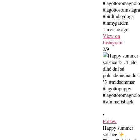
#lagottoromagnolo
#lagottosofinstagr
#birdthdaydogs
#inmygarden
1 mesiac ago
View on
Instagram
|
2/9
•
Follow
Happy summer
solstice
.