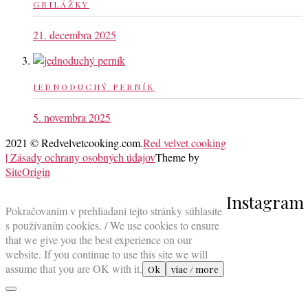
GRILÁŽKY
21. decembra 2025
JEDNODUCHÝ PERNÍK
5. novembra 2025
2021 © Redvelvetcooking.com.
Red velvet cooking
| Zásady ochrany osobných údajov
Theme by
SiteOrigin
Scroll
Instagram
to
Pokračovaním v prehliadaní tejto stránky súhlasíte
top
s používaním cookies. / We use cookies to ensure
that we give you the best experience on our
website. If you continue to use this site we will
assume that you are OK with it.
Ok
viac / more