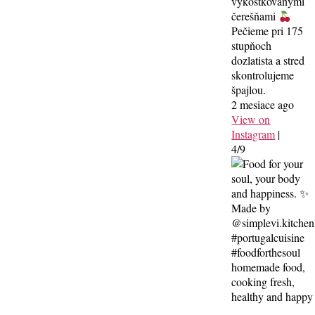
vykôstkovanými
čerešňami
Pečieme pri 175
stupňoch
dozlatista a stred
skontrolujeme
špajlou.
2 mesiace ago
View on
Instagram
|
4/9