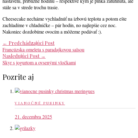
nastavení, približne hodinu – respektíve kým je plnka zatuhnutá, ale
stále sa v strede trochu trasie.
Cheesecake necháme vychladnúť na izbovú teplotu a potom ešte
zachladíme v chladničke – pár hodín, no najlepšie cez noc.
Nakoniec dozdobíme ovocím a môžeme podávať :).
Post
←
Predchádzajúci Post
Francúzska omeleta s paradajkovou salsou
navigation
Nasledujúci Post
→
Skyr s jogurtom a ovsenými vločkami
Pozrite aj
VIANOČNÉ PUSINKY
21. decembra 2025