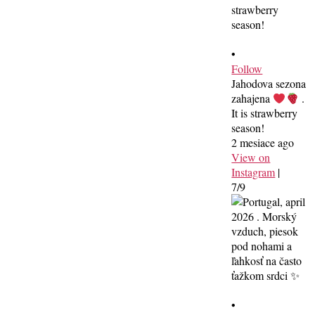
•
Follow
Jahodova sezona
zahajena
.
It is strawberry
season!
2 mesiace ago
View on
Instagram
|
7/9
•