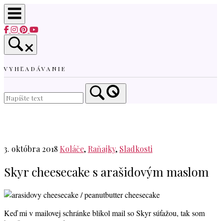
Skip
to
content
VYHĽADÁVANIE
Home
3. októbra 2018
Koláče
,
Raňajky
,
Sladkosti
Skyr cheesecake s arašidovým maslom
Keď mi v mailovej schránke blikol mail so Skyr súťažou, tak som