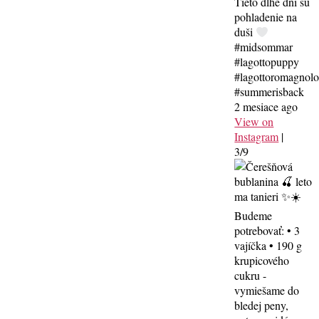
Tieto dlhé dni sú
pohladenie na
duši
#midsommar
#lagottopuppy
#lagottoromagnol
#summerisback
2 mesiace ago
View on
Instagram
|
3/9