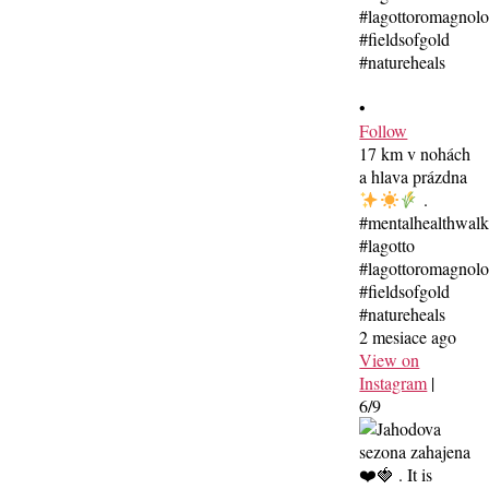
•
Follow
17 km v nohách
a hlava prázdna
.
#mentalhealthwal
#lagotto
#lagottoromagnolo
#fieldsofgold
#natureheals
2 mesiace ago
View on
Instagram
|
6/9