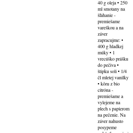
40 g oleja • 250
ml smotany na
šľahanie -
premiešame
vareškou a na
záver
zapracujme: •
400 g hladkej
múky • 1
vrecúško prášku
do pečiva •
štipku soli • 1/4
čl mletej vanilky
• kôru z bio
citróna -
premiešame a
vylejeme na
plech s papierom
na pečenie. Na
záver nahusto
posypeme