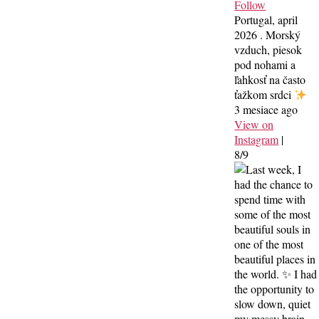
Follow
Portugal, april
2026 . Morský
vzduch, piesok
pod nohami a
ľahkosť na často
ťažkom srdci
3 mesiace ago
View on
Instagram
|
8/9