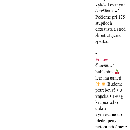
•
Follow
Čerešňová
bublanina
leto ma tanieri
Budeme
potrebovať: • 3
vajíčka • 190 g
krupicového
cukru -
vymiešame do
bledej peny,
potom pridáme: •