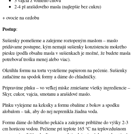
3 vajcia z voľného chovu
2-4 pl arašidového masla (najlepšie bez cukru)
+ ovocie na ozdobu
Postup
:
Sušienky pomelieme a zalejeme roztopeným maslom – maslo
pridávame postupne, kým nemajú sušienky konzistenciu mokrého
piesku (podľa obsahu masla v sušienkach je možné, že budete masla
potrebovať trošku menej alebo viac).
Okrúhlu formu na tortu vystelieme papierom na pečenie. Sušienky
zatlačíme na spodok formy a dáme do chladničky.
Pripravíme plnku – vo veľkej miske zmiešame všetky ingrediencie –
Skyr, cukor, vajcia, smotanu a arašidové maslo.
Plnku vylejeme na keksíky a formu obalíme z bokov a spodku
alobalom – tak, aby do nej neprenikla žiadna voda.
Formu dáme do hlbšieho pekáča a zalejeme približne do výšky 2-3
cm horúcou vodou. Pečieme pri teplote 165 °C na teplovzdušnom