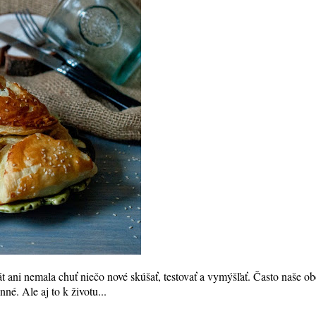
át ani nemala chuť niečo nové skúšať, testovať a vymýšľať. Často naše o
né. Ale aj to k životu...