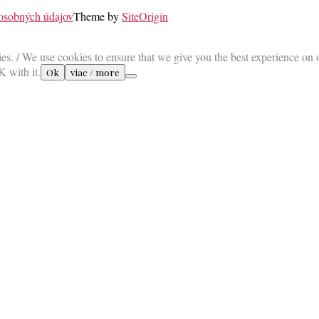
 osobných údajov
Theme by
SiteOrigin
es. / We use cookies to ensure that we give you the best experience on 
K with it.
Ok
viac / more