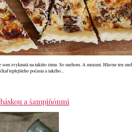
 som zvyknutá na takúto zimu. So snehom. A mrazmi. Hlavne ten sneh, 
kať teplejšieho počasia a takého...
klobáskou a šampiňónmi