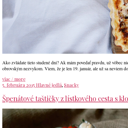
Ako zvládate tieto studené dni? Ak mám povedať pravdu, už vôbec nie
obrovským nezvykom. Viem, že je len 19. január, ale už sa neviem doč
viac / more
5. februára 2015
Hlavné jedlá
,
Snacky
Špenátové taštičky z lístkového cesta s 