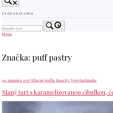
VYHĽADÁVANIE
Home
Značka:
puff pastry
19. januára 2017
Hlavné jedlá
,
Snacky
,
Vegetariánske
Slaný tart s karamelizovanou cibuľkou,