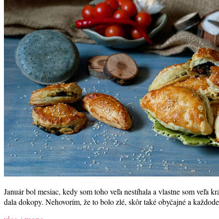
Január bol mesiac, kedy som toho veľa nestíhala a vlastne som veľa kr
dala dokopy. Nehovorím, že to bolo zlé, skôr také obyčajné a každoden