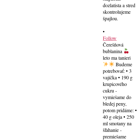
•
Follow
Čerešňová
bublanina
leto ma tanieri
Budeme
potrebovať: • 3
vajíčka • 190 g
krupicového
cukru -
vymiešame do
bledej peny,
potom pridáme: •
40 g oleja • 250
ml smotany na
šľahanie -
premiešame