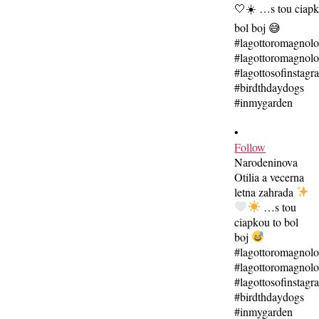
•
Follow
Narodeninova
Otilia a vecerna
letna zahrada
…s tou
ciapkou to bol
boj
#lagottoromagnol
#lagottoromagnolo
#lagottosofinstagr
#birdthdaydogs
#inmygarden