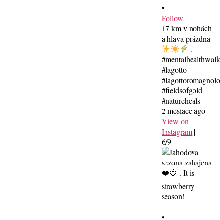
•
Follow
17 km v nohách
a hlava prázdna
.
#mentalhealthwal
#lagotto
#lagottoromagnolo
#fieldsofgold
#natureheals
2 mesiace ago
View on
Instagram
|
6/9
•