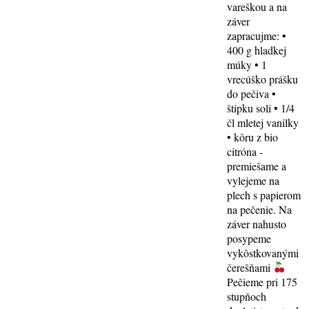
vareškou a na
záver
zapracujme: •
400 g hladkej
múky • 1
vrecúško prášku
do pečiva •
štipku soli • 1/4
čl mletej vanilky
• kôru z bio
citróna -
premiešame a
vylejeme na
plech s papierom
na pečenie. Na
záver nahusto
posypeme
vykôstkovanými
čerešňami
Pečieme pri 175
stupňoch