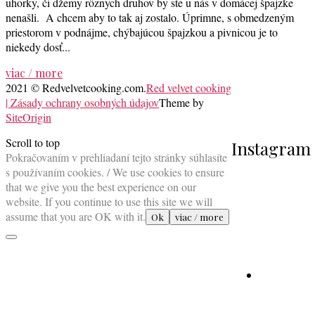
uhorky, či džemy rôznych druhov by ste u nás v domácej špajzke
nenašli. A chcem aby to tak aj zostalo. Úprimne, s obmedzeným
priestorom v podnájme, chýbajúcou špajzkou a pivnicou je to
niekedy dosť...
viac / more
2021 © Redvelvetcooking.com.
Red velvet cooking
| Zásady ochrany osobných údajov
Theme by
SiteOrigin
Scroll to top
Instagram
Pokračovaním v prehliadaní tejto stránky súhlasíte
s používaním cookies. / We use cookies to ensure
that we give you the best experience on our
website. If you continue to use this site we will
assume that you are OK with it.
Ok
viac / more