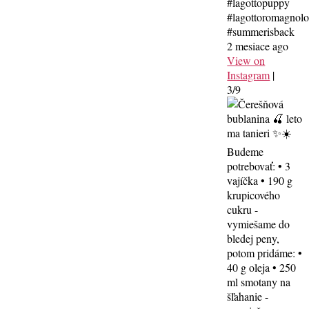
#lagottopuppy
#lagottoromagnol
#summerisback
2 mesiace ago
View on
Instagram
|
3/9