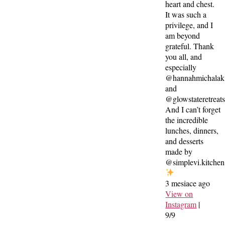
heart and chest.
It was such a
privilege, and I
am beyond
grateful. Thank
you all, and
especially
@hannahmichalak
and
@glowstateretreat
And I can’t forget
the incredible
lunches, dinners,
and desserts
made by
@simplevi.kitchen
3 mesiace ago
View on
Instagram
|
9/9