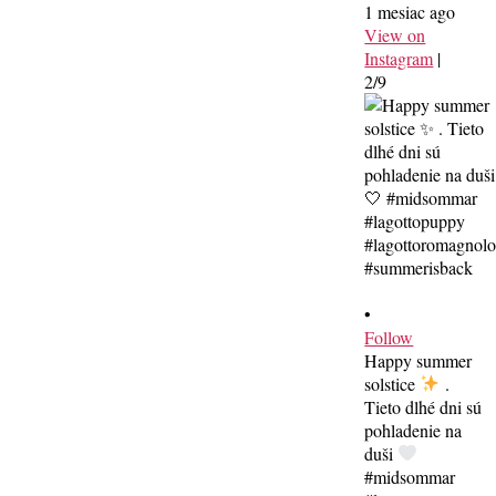
1 mesiac ago
View on
Instagram
|
2/9
•
Follow
Happy summer
solstice
.
Tieto dlhé dni sú
pohladenie na
duši
#midsommar