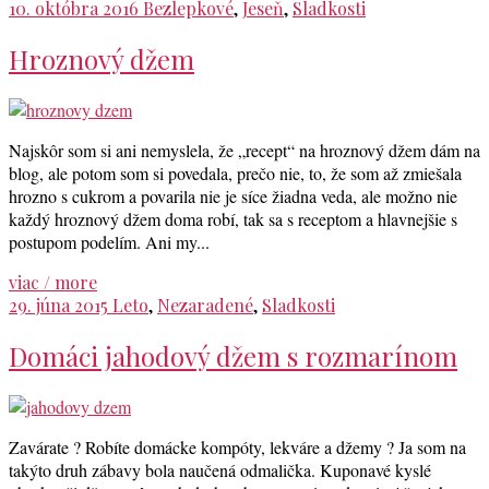
10. októbra 2016
Bezlepkové
,
Jeseň
,
Sladkosti
Hroznový džem
Najskôr som si ani nemyslela, že „recept“ na hroznový džem dám na
blog, ale potom som si povedala, prečo nie, to, že som až zmiešala
hrozno s cukrom a povarila nie je síce žiadna veda, ale možno nie
každý hroznový džem doma robí, tak sa s receptom a hlavnejšie s
postupom podelím. Ani my...
viac / more
29. júna 2015
Leto
,
Nezaradené
,
Sladkosti
Domáci jahodový džem s rozmarínom
Zavárate ? Robíte domácke kompóty, lekváre a džemy ? Ja som na
takýto druh zábavy bola naučená odmalička. Kuponavé kyslé