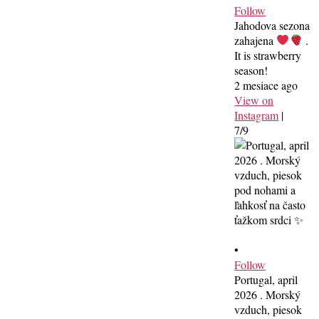
Follow
Jahodova sezona
zahajena
.
It is strawberry
season!
2 mesiace ago
View on
Instagram
|
7/9
•
Follow
Portugal, april
2026 . Morský
vzduch, piesok