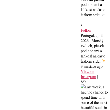
•
Follow
Portugal, april
2026 . Morský
vzduch, piesok
pod nohami a
ľahkosť na často
ťažkom srdci
3 mesiace ago
View on
Instagram
|
8/9