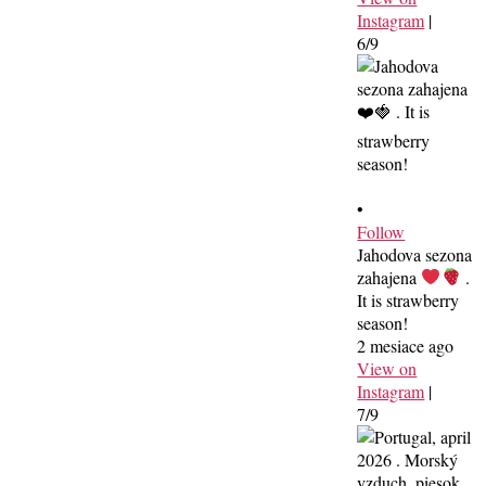
Instagram
|
6/9
•
Follow
Jahodova sezona
zahajena
.
It is strawberry
season!
2 mesiace ago
View on
Instagram
|
7/9