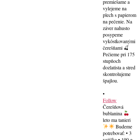
•
Follow
Čerešňová
bublanina
leto ma tanieri
Budeme
potrebovať: • 3
vajíčka • 190 g