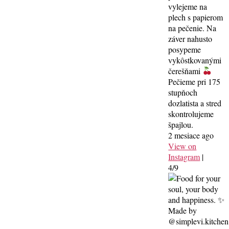
vylejeme na
plech s papierom
na pečenie. Na
záver nahusto
posypeme
vykôstkovanými
čerešňami
Pečieme pri 175
stupňoch
dozlatista a stred
skontrolujeme
špajlou.
2 mesiace ago
View on
Instagram
|
4/9