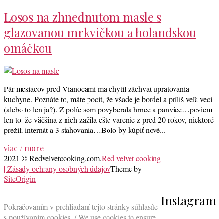
Losos na zhnednutom masle s
glazovanou mrkvičkou a holandskou
omáčkou
Pár mesiacov pred Vianocami ma chytil záchvat upratovania
kuchyne. Poznáte to, máte pocit, že všade je bordel a príliš veľa vecí
(alebo to len ja?). Z políc som povyberala hrnce a panvice…poviem
len to, že väčšina z nich zažila ešte varenie z pred 20 rokov, niektoré
prežili internát a 3 sťahovania…Bolo by kúpiť nové...
viac / more
2021 © Redvelvetcooking.com.
Red velvet cooking
| Zásady ochrany osobných údajov
Theme by
SiteOrigin
Scroll
Instagram
to
Pokračovaním v prehliadaní tejto stránky súhlasíte
top
s používaním cookies. / We use cookies to ensure