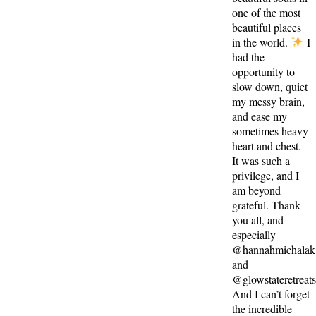
one of the most
beautiful places
in the world.
I
had the
opportunity to
slow down, quiet
my messy brain,
and ease my
sometimes heavy
heart and chest.
It was such a
privilege, and I
am beyond
grateful. Thank
you all, and
especially
@hannahmichalak
and
@glowstateretreat
And I can’t forget
the incredible