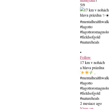
5/9
•
Follow
17 km v nohách
a hlava prázdna
.
#mentalhealthwal
#lagotto
#lagottoromagnolo
#fieldsofgold
#natureheals
2 mesiace ago
View on