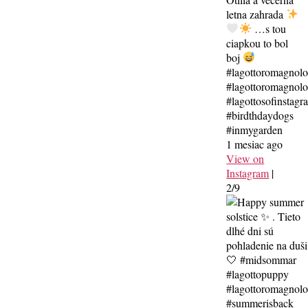
letna zahrada
…s tou
ciapkou to bol
boj
#lagottoromagnol
#lagottoromagnolo
#lagottosofinstagr
#birdthdaydogs
#inmygarden
1 mesiac ago
View on
Instagram
|
2/9