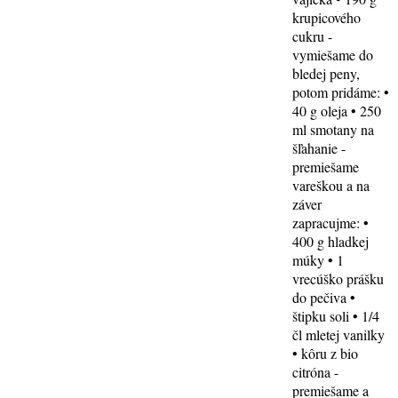
krupicového
cukru -
vymiešame do
bledej peny,
potom pridáme: •
40 g oleja • 250
ml smotany na
šľahanie -
premiešame
vareškou a na
záver
zapracujme: •
400 g hladkej
múky • 1
vrecúško prášku
do pečiva •
štipku soli • 1/4
čl mletej vanilky
• kôru z bio
citróna -
premiešame a