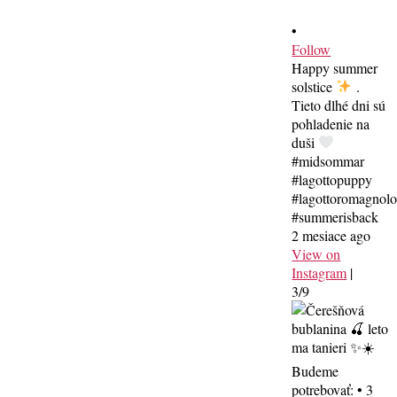
•
Follow
Happy summer
solstice
.
Tieto dlhé dni sú
pohladenie na
duši
#midsommar
#lagottopuppy
#lagottoromagnol
#summerisback
2 mesiace ago
View on
Instagram
|
3/9