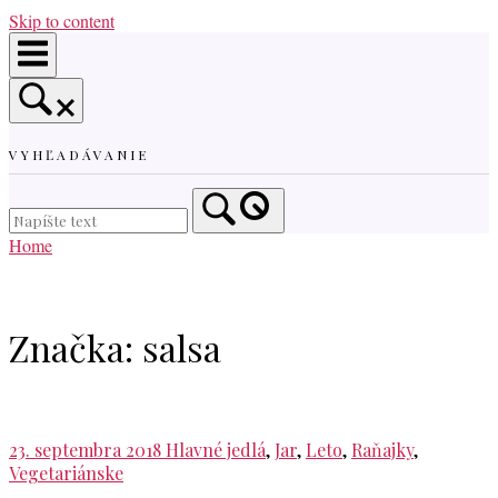
Skip to content
VYHĽADÁVANIE
Home
Značka:
salsa
23. septembra 2018
Hlavné jedlá
,
Jar
,
Leto
,
Raňajky
,
Vegetariánske