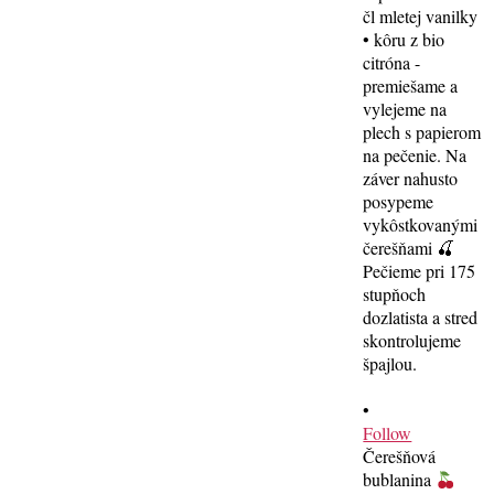
•
Follow
Čerešňová
bublanina