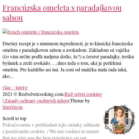
Francúzska omeleta s paradajkovou
salsou
Dnešný recept je s minimom ingrediencií, je to klasická francúzska
omeleta s paradajkovou salsou a avokádom. Základom sú vajíčka
(čo vám určite podľa nadpisu došlo, že?) a čerstvé paradajky, trošku
byliniek a zrelé avokádo. …dnes teda o tom, aká je perfektná
omeleta. Pre každého asi iná. Ja som od malička mala rada takú,
ako...
viac / more
2021 © Redvelvetcooking.com.
Red velvet cooking
| Zásady ochrany osobných údajov
Theme by
SiteOrigin
Scroll to top
Pokračovaním v prehliadaní tejto stránky súhlasíte
s používaním cookies. / We use cookies to ensure
that we give you the best experience on our