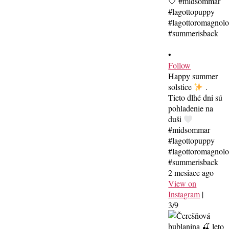
•
Follow
Happy summer
solstice
.
Tieto dlhé dni sú
pohladenie na
duši
#midsommar
#lagottopuppy
#lagottoromagnol
#summerisback
2 mesiace ago
View on
Instagram
|
3/9