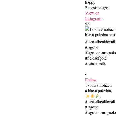
happy
2 mesiace ago
View on
Instagram
|
5/9
•
Follow
17 km v nohách
a hlava prázdna
.
#mentalhealthwal
#lagotto
#lagottoromagnolo