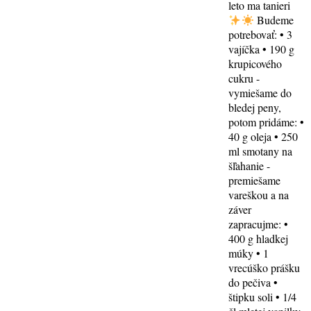
leto ma tanieri
Budeme
potrebovať: • 3
vajíčka • 190 g
krupicového
cukru -
vymiešame do
bledej peny,
potom pridáme: •
40 g oleja • 250
ml smotany na
šľahanie -
premiešame
vareškou a na
záver
zapracujme: •
400 g hladkej
múky • 1
vrecúško prášku
do pečiva •
štipku soli • 1/4