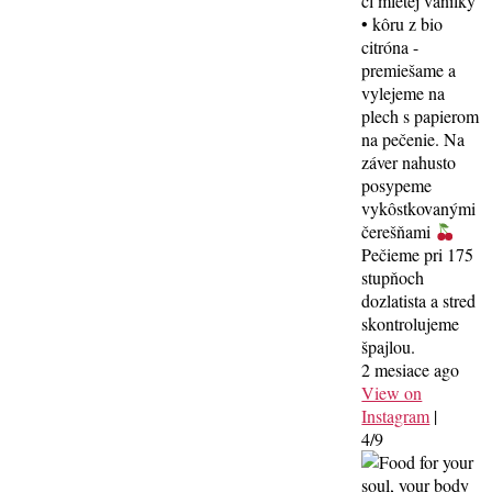
čl mletej vanilky
• kôru z bio
citróna -
premiešame a
vylejeme na
plech s papierom
na pečenie. Na
záver nahusto
posypeme
vykôstkovanými
čerešňami
Pečieme pri 175
stupňoch
dozlatista a stred
skontrolujeme
špajlou.
2 mesiace ago
View on
Instagram
|
4/9