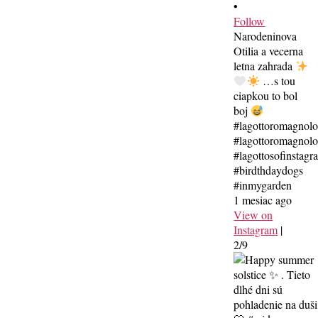
•
Follow
Narodeninova
Otilia a vecerna
letna zahrada
…s tou
ciapkou to bol
boj
#lagottoromagnol
#lagottoromagnolo
#lagottosofinstagr
#birdthdaydogs
#inmygarden
1 mesiac ago
View on
Instagram
|
2/9