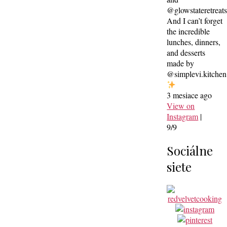
@glowstateretreat
And I can’t forget
the incredible
lunches, dinners,
and desserts
made by
@simplevi.kitchen
3 mesiace ago
View on
Instagram
|
9/9
Sociálne
siete