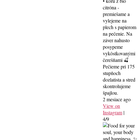
• kôru z bio
citróna -
premiešame a
vylejeme na
plech s papierom
na pečenie. Na
záver nahusto
posypeme
vykôstkovanými
čerešňami 🍒
Pečieme pri 175
stupňoch
dozlatista a stred
skontrolujeme
špajlou.
2 mesiace ago
View on
Instagram
|
4/9