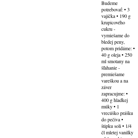
Budeme
potrebovať: • 3
vajíčka • 190 g
krupicového
cukru -
vymiešame do
bledej peny,
potom pridáme: •
40 g oleja • 250
ml smotany na
šľahanie -
premiešame
vareškou a na
záver
zapracujme: •
400 g hladkej
múky • 1
vrecúško prášku
do pečiva •
štipku soli • 1/4
čl mletej vanilky