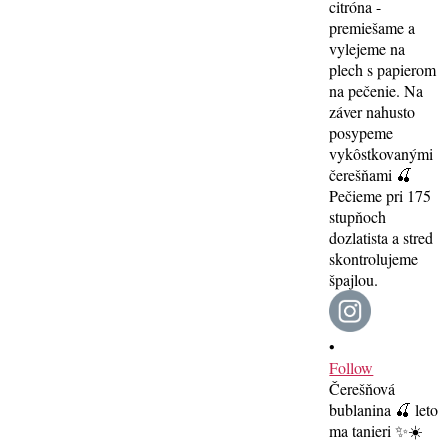
•
Follow
Čerešňová
bublanina 🍒 leto
ma tanieri ✨☀️