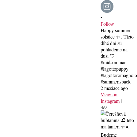
•
Follow
Happy summer
solstice ✨ . Tieto
dlhé dni sú
pohladenie na
duši 🤍
#midsommar
#lagottopuppy
#lagottoromagnol
#summerisback
2 mesiace ago
View on
Instagram
|
3/9