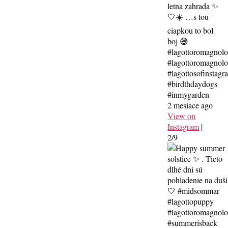
letna zahrada ✨
🤍☀️ …s tou
ciapkou to bol
boj 😅
#lagottoromagnol
#lagottoromagnolo
#lagottosofinstagr
#birdthdaydogs
#inmygarden
2 mesiace ago
View on
Instagram
|
2/9