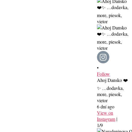
•
Follow
Ahoj Dansko ❤️
✨ …dodavka,
more, piesok,
vietor
6 dní ago
View on
Instagram
|
1/9