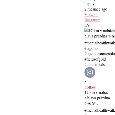
happy
2 mesiace ago
View on
Instagram
|
5/9
•
Follow
17 km v nohách
a hlava prázdna
✨☀️🌾 .
#mentalhealthwal