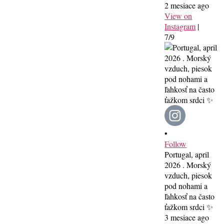
2 mesiace ago
View on
Instagram
|
7/9
•
Follow
Portugal, april
2026 . Morský
vzduch, piesok
pod nohami a
ľahkosť na často
ťažkom srdci ✨
3 mesiace ago