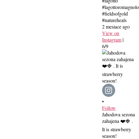
#lagotto
#lagottoromagnolo
#fieldsofgold
#natureheals
2 mesiace ago
View on
Instagram
|
6/9
•
Follow
Jahodova sezona
zahajena ❤️🍓 .
It is strawberry
season!