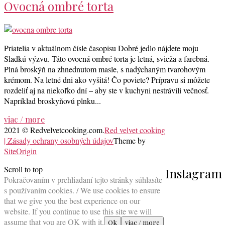
Ovocná ombré torta
Priatelia v aktuálnom čísle časopisu Dobré jedlo nájdete moju
Sladkú výzvu. Táto ovocná ombré torta je letná, svieža a farebná.
Plná broskýň na zhnednutom masle, s nadýchaným tvarohovým
krémom. Na letné dni ako vyšitá! Čo poviete? Prípravu si môžete
rozdeliť aj na niekoľko dní – aby ste v kuchyni nestrávili večnosť.
Napríklad broskyňovú plnku...
viac / more
2021 © Redvelvetcooking.com.
Red velvet cooking
| Zásady ochrany osobných údajov
Theme by
SiteOrigin
Scroll to top
Instagram
Pokračovaním v prehliadaní tejto stránky súhlasíte
s používaním cookies. / We use cookies to ensure
that we give you the best experience on our
website. If you continue to use this site we will
assume that you are OK with it.
Ok
viac / more