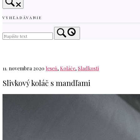
VYHĽADÁVANIE
Home
11. novembra 2020
Jeseň
,
Koláče
,
Sladkosti
Slivkový koláč s mandľami