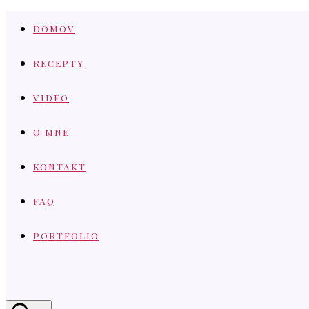
Skip
DOMOV
to
content
RECEPTY
VIDEO
O MNE
KONTAKT
FAQ
PORTFOLIO