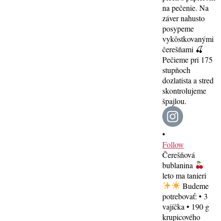
•
Follow
Čerešňová
bublanina
leto ma tanieri
Budeme
potrebovať: • 3
vajíčka • 190 g
krupicového