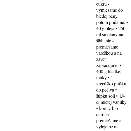
cukru -
vymiešame do
bledej peny,
potom pridáme: •
40 g oleja • 250
ml smotany na
šľahanie -
premiešame
vareškou a na
záver
zapracujme: •
400 g hladkej
múky • 1
vrecúško prášku
do pečiva •
štipku soli • 1/4
čl mletej vanilky
• kôru z bio
citróna -
premiešame a
vylejeme na