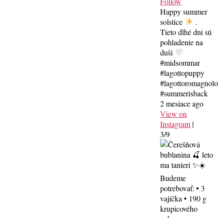
Follow
Happy summer
solstice
.
Tieto dlhé dni sú
pohladenie na
duši
#midsommar
#lagottopuppy
#lagottoromagnol
#summerisback
2 mesiace ago
View on
Instagram
|
3/9