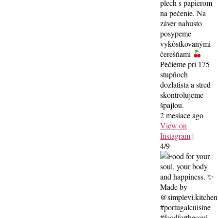
plech s papierom
na pečenie. Na
záver nahusto
posypeme
vykôstkovanými
čerešňami
Pečieme pri 175
stupňoch
dozlatista a stred
skontrolujeme
špajlou.
2 mesiace ago
View on
Instagram
|
4/9