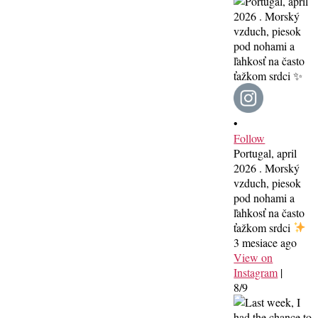
•
Follow
Portugal, april
2026 . Morský
vzduch, piesok
pod nohami a
ľahkosť na často
ťažkom srdci
3 mesiace ago
View on
Instagram
|
8/9