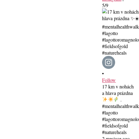
5/9
•
Follow
17 km v nohách
a hlava prázdna
.
#mentalhealthwal
#lagotto
#lagottoromagnolo
#fieldsofgold
#natureheals
2 mesiace ago