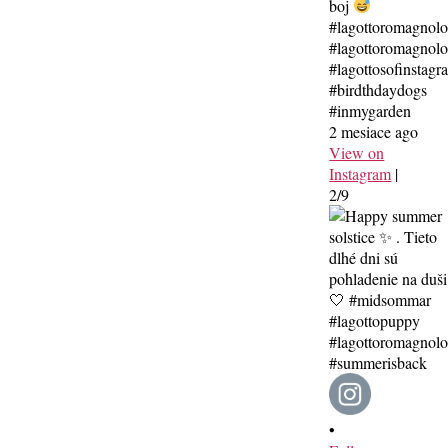
boj
#lagottoromagnol
#lagottoromagnolo
#lagottosofinstagr
#birdthdaydogs
#inmygarden
2 mesiace ago
View on
Instagram
|
2/9
•