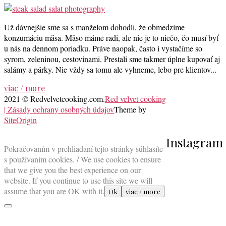
Už dávnejšie sme sa s manželom dohodli, že obmedzíme
konzumáciu mäsa. Mäso máme radi, ale nie je to niečo, čo musí byť
u nás na dennom poriadku. Práve naopak, často i vystačíme so
syrom, zeleninou, cestovinami. Prestali sme takmer úplne kupovať aj
salámy a párky. Nie vždy sa tomu ale vyhneme, lebo pre klientov...
viac / more
2021 © Redvelvetcooking.com.
Red velvet cooking
| Zásady ochrany osobných údajov
Theme by
SiteOrigin
Scroll
Instagram
to
Pokračovaním v prehliadaní tejto stránky súhlasíte
top
s používaním cookies. / We use cookies to ensure
that we give you the best experience on our
website. If you continue to use this site we will
assume that you are OK with it.
Ok
viac / more