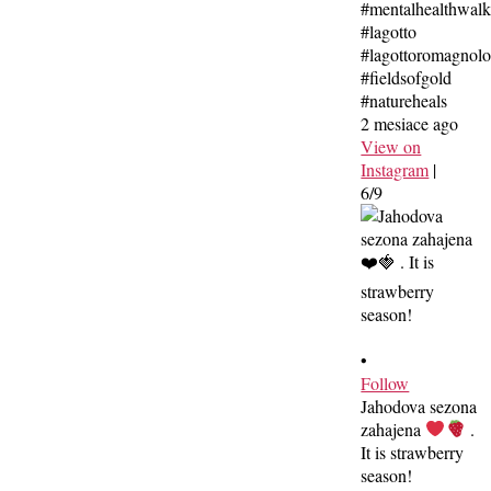
#mentalhealthwal
#lagotto
#lagottoromagnolo
#fieldsofgold
#natureheals
2 mesiace ago
View on
Instagram
|
6/9
•
Follow
Jahodova sezona
zahajena
.
It is strawberry
season!