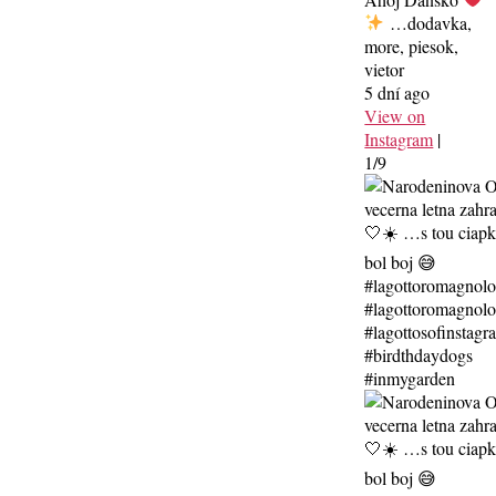
…dodavka,
more, piesok,
vietor
5 dní ago
View on
Instagram
|
1/9