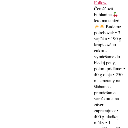
Follow
Čerešňová
bublanina
leto ma tanieri
Budeme
potrebovať: • 3
vajíčka • 190 g
krupicového
cukru -
vymiešame do
bledej peny,
potom pridáme: •
40 g oleja • 250
ml smotany na
šľahanie -
premiešame
vareškou a na
záver
zapracujme: •
400 g hladkej
múky • 1