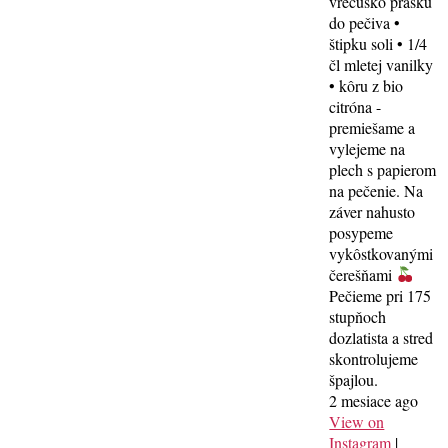
vrecúško prášku
do pečiva •
štipku soli • 1/4
čl mletej vanilky
• kôru z bio
citróna -
premiešame a
vylejeme na
plech s papierom
na pečenie. Na
záver nahusto
posypeme
vykôstkovanými
čerešňami
Pečieme pri 175
stupňoch
dozlatista a stred
skontrolujeme
špajlou.
2 mesiace ago
View on
Instagram
|