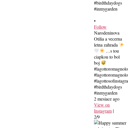
•
Follow
Narodeninova
Otilia a vecerna
letna zahrada
…s tou
ciapkou to bol
boj
#lagottoromagnol
#lagottoromagnolo
#lagottosofinstagr
#birdthdaydogs
#inmygarden
2 mesiace ago
View on
Instagram
|
2/9