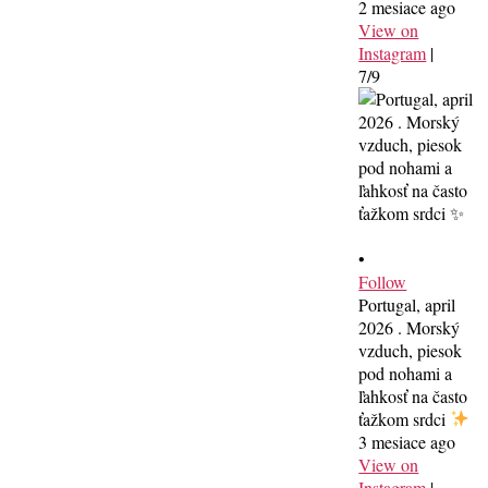
2 mesiace ago
View on
Instagram
|
7/9
•
Follow
Portugal, april
2026 . Morský
vzduch, piesok
pod nohami a
ľahkosť na často
ťažkom srdci
3 mesiace ago
View on
Instagram
|