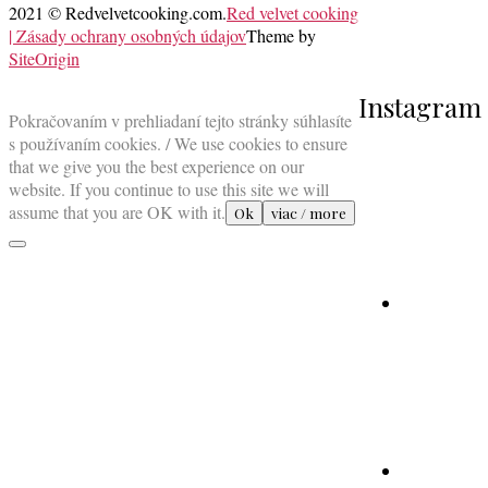
2021 © Redvelvetcooking.com.
Red velvet cooking
| Zásady ochrany osobných údajov
Theme by
SiteOrigin
Scroll
Instagram
to
Pokračovaním v prehliadaní tejto stránky súhlasíte
top
s používaním cookies. / We use cookies to ensure
that we give you the best experience on our
website. If you continue to use this site we will
assume that you are OK with it.
Ok
viac / more