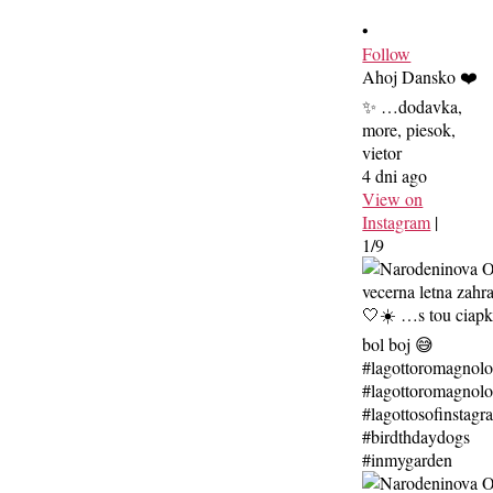
•
Follow
Ahoj Dansko ❤️
✨ …dodavka,
more, piesok,
vietor
4 dni ago
View on
Instagram
|
1/9