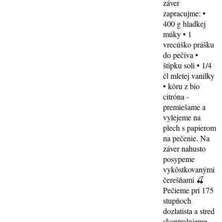
záver
zapracujme: •
400 g hladkej
múky • 1
vrecúško prášku
do pečiva •
štipku soli • 1/4
čl mletej vanilky
• kôru z bio
citróna -
premiešame a
vylejeme na
plech s papierom
na pečenie. Na
záver nahusto
posypeme
vykôstkovanými
čerešňami 🍒
Pečieme pri 175
stupňoch
dozlatista a stred
skontrolujeme