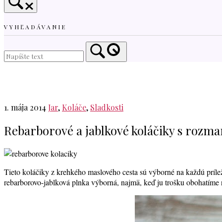
VYHĽADÁVANIE
Home
1. mája 2014
Jar
,
Koláče
,
Sladkosti
Rebarborové a jablkové koláčiky s rozm
Tieto koláčiky z krehkého maslového cesta sú výborné na každú príležit
rebarborovo-jablková plnka výborná, najmä, keď ju trošku obohatíme