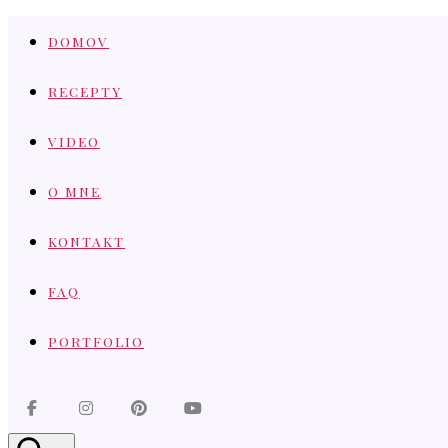
Skip
DOMOV
to
content
RECEPTY
VIDEO
O MNE
KONTAKT
FAQ
PORTFOLIO