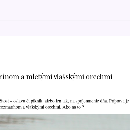
arínom a mletými vlašskými orechmi
osť – oslavu či piknik, alebo len tak, na spríjemnenie dňa. Príprava je
 rozmarínom a vlašskými orechmi. Ako na to ?