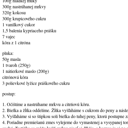
100g hladkej múky
300g nastrúhanej mrkvy
320g kokosu
300g krupicového cukru
1 vanilkový cukor
1,5 balenia kypriaceho prášku
7 vajec
kôra z 1 citróna
plnka:
50g masla
1 tvaroh (250g)
1 nátierkové maslo (200g)
citrónová kôra
3 polievkové lyžice práškového cukru
postup:
1. Očištíme a nastrúhame mrkvu a citrńovú kôru.
2. Bielka a žĺtka oddelíme. Žĺtka vyšľaháme s cukrom do peny a nás
3. Vyšľaháme si so štipkou soli bielka do tuhej peny, ktorú postupne
4. Poriadne premiešanú zmes vylejeme do vymastenej a vysypanej tort