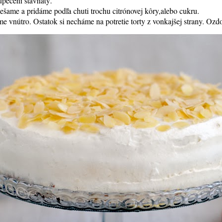
upečení šťavnatý.
iešame a pridáme podľa chuti trochu citrónovej kôry,alebo cukru.
me vnútro. Ostatok si necháme na potretie torty z vonkajšej strany. O