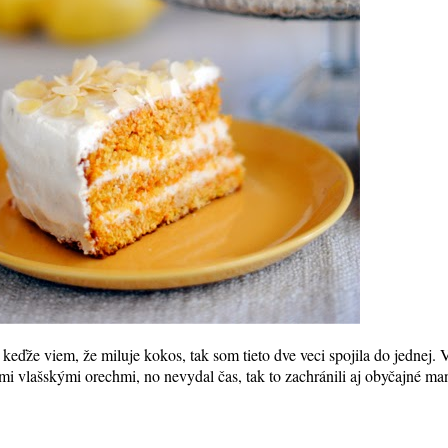
a keďže viem, že miluje kokos, tak som tieto dve veci spojila do jednej
 vlašskými orechmi, no nevydal čas, tak to zachránili aj obyčajné mandľ