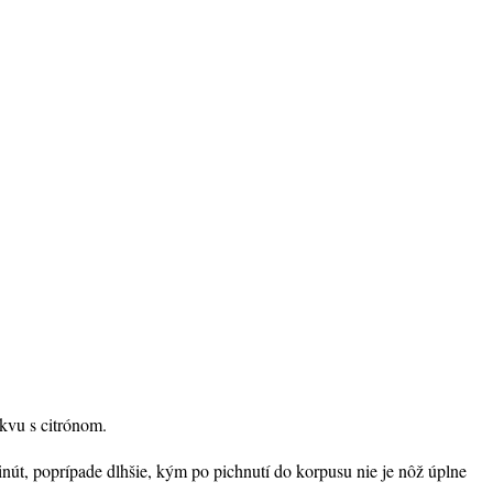
kvu s citrónom.
út, poprípade dlhšie, kým po pichnutí do korpusu nie je nôž úplne