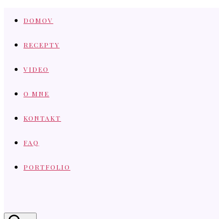
Skip
DOMOV
to
content
RECEPTY
VIDEO
O MNE
KONTAKT
FAQ
PORTFOLIO