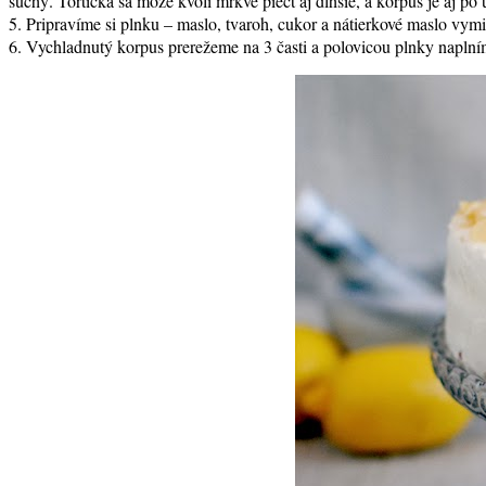
suchý. Tortička sa môže kvôli mrkve piecť aj dlhšie, a korpus je aj po 
5. Pripravíme si plnku – maslo, tvaroh, cukor a nátierkové maslo vym
6. Vychladnutý korpus prerežeme na 3 časti a polovicou plnky naplní